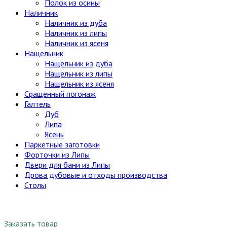
Полок из осины
Наличник
Наличник из дуба
Наличник из липы
Наличник из ясеня
Нащельник
Нащельник из дуба
Нащельник из липы
Нащельник из ясеня
Сращенный погонаж
Галтель
Дуб
Липа
Ясень
Паркетные заготовки
Форточки из Липы
Двери для бани из Липы
Дрова дубовые и отходы производства
Столы
Заказать товар