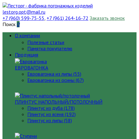
lestorg.opt@mail.ru
+7 (960) 599-75-55
,
+7 (961) 264-16-72
Заказать звонок
Поиск
0
О компании
Полезные статьи
Памятка покупателю
Продукция
ЕВРОВАГОНКА
Евровагонка из липы (55)
Евровагонка из осины (67)
ПЛИНТУС НАПОЛЬНЫЙ/ПОТОЛОЧНЫЙ
Плинтус из дуба (178)
Плинтус из ясеня (192)
Плинтус из липы (58)