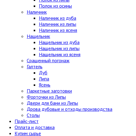
Полок из осины
Наличник
Наличник из дуба
Наличник из липы
Наличник из ясеня
Нащельник
Нащельник из дуба
Нащельник из липы
Нащельник из ясеня
Сращенный погонаж
Галтель
Дуб
Липа
Ясень
Паркетные заготовки
Форточки из Липы
Двери для бани из Липы
Дрова дубовые и отходы производства
Столы
Прайс-лист
Оплата и доставка
Купим сырье