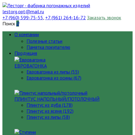
lestorg.opt@mail.ru
+7 (960) 599-75-55
,
+7 (961) 264-16-72
Заказать звонок
Поиск
0
О компании
Полезные статьи
Памятка покупателю
Продукция
ЕВРОВАГОНКА
Евровагонка из липы (55)
Евровагонка из осины (67)
ПЛИНТУС НАПОЛЬНЫЙ/ПОТОЛОЧНЫЙ
Плинтус из дуба (178)
Плинтус из ясеня (192)
Плинтус из липы (58)