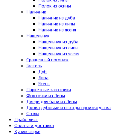
Полок из осины
Наличник
Наличник из дуба
Наличник из липы
Наличник из ясеня
Нащельник
Нащельник из дуба
Нащельник из липы
Нащельник из ясеня
Сращенный погонаж
Галтель
Дуб
Липа
Ясень
Паркетные заготовки
Форточки из Липы
Двери для бани из Липы
Дрова дубовые и отходы производства
Столы
Прайс-лист
Оплата и доставка
Купим сырье