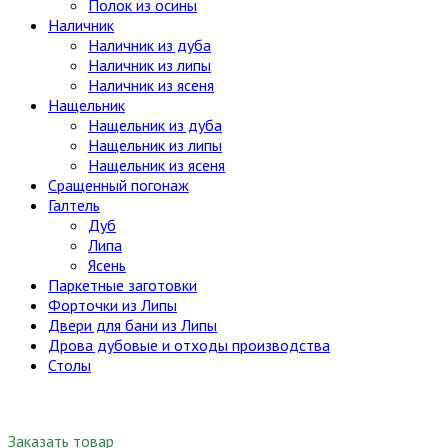
Полок из осины
Наличник
Наличник из дуба
Наличник из липы
Наличник из ясеня
Нащельник
Нащельник из дуба
Нащельник из липы
Нащельник из ясеня
Сращенный погонаж
Галтель
Дуб
Липа
Ясень
Паркетные заготовки
Форточки из Липы
Двери для бани из Липы
Дрова дубовые и отходы производства
Столы
Заказать товар