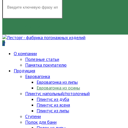
НАЙТИ
0
О компании
Полезные статьи
Памятка покупателю
Продукция
Евровагонка
Евровагонка из липы
Евровагонка из осины
Плинтус напольный/потолочный
Плинтус из дуба
Плинтус из ясеня
Плинтус из липы
Ступени
Полок для бани
Полок из липы