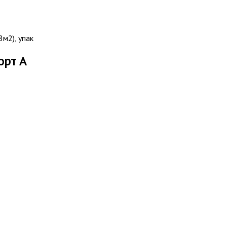
м2), упак
орт А