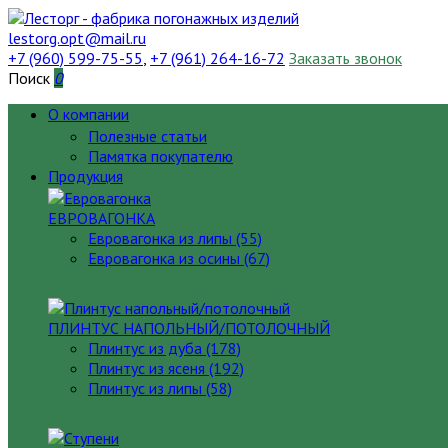
lestorg.opt@mail.ru
+7 (960) 599-75-55
,
+7 (961) 264-16-72
Заказать звонок
Поиск
0
О компании
Полезные статьи
Памятка покупателю
Продукция
ЕВРОВАГОНКА
Евровагонка из липы (55)
Евровагонка из осины (67)
ПЛИНТУС НАПОЛЬНЫЙ/ПОТОЛОЧНЫЙ
Плинтус из дуба (178)
Плинтус из ясеня (192)
Плинтус из липы (58)