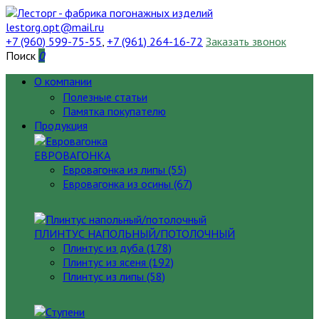
lestorg.opt@mail.ru
+7 (960) 599-75-55
,
+7 (961) 264-16-72
Заказать звонок
Поиск
0
О компании
Полезные статьи
Памятка покупателю
Продукция
ЕВРОВАГОНКА
Евровагонка из липы (55)
Евровагонка из осины (67)
ПЛИНТУС НАПОЛЬНЫЙ/ПОТОЛОЧНЫЙ
Плинтус из дуба (178)
Плинтус из ясеня (192)
Плинтус из липы (58)