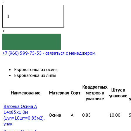
-
+
КУПИТЬ
+7 (960) 599-75-55
- связаться с менеджером
Евровагонка из осины
Евровагонка из липы
Квадратных
Штук в
Наименование
Материал
Сорт
метров в
упаковке
упаковке
Вагонка Осина А
14х85х1,0м
Осина
A
0.85
10.00
(1уп=10шт=0,85м2),
упак