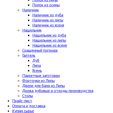
Полок из осины
Наличник
Наличник из дуба
Наличник из липы
Наличник из ясеня
Нащельник
Нащельник из дуба
Нащельник из липы
Нащельник из ясеня
Сращенный погонаж
Галтель
Дуб
Липа
Ясень
Паркетные заготовки
Форточки из Липы
Двери для бани из Липы
Дрова дубовые и отходы производства
Столы
Прайс-лист
Оплата и доставка
Купим сырье