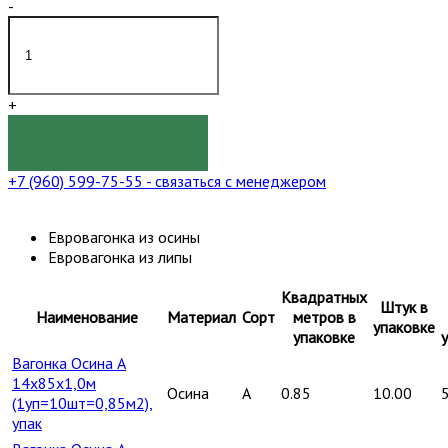
-
+
КУПИТЬ
+7 (960) 599-75-55
- связаться с менеджером
Евровагонка из осины
Евровагонка из липы
Квадратных
Штук в
Наименование
Материал
Сорт
метров в
упаковке
упаковке
Вагонка Осина А
14х85х1,0м
Осина
A
0.85
10.00
(1уп=10шт=0,85м2),
упак