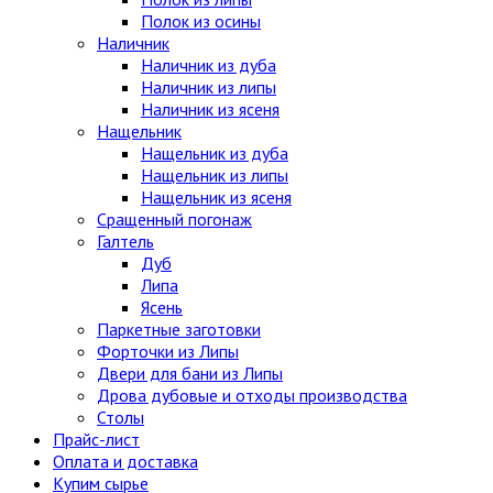
Полок из осины
Наличник
Наличник из дуба
Наличник из липы
Наличник из ясеня
Нащельник
Нащельник из дуба
Нащельник из липы
Нащельник из ясеня
Сращенный погонаж
Галтель
Дуб
Липа
Ясень
Паркетные заготовки
Форточки из Липы
Двери для бани из Липы
Дрова дубовые и отходы производства
Столы
Прайс-лист
Оплата и доставка
Купим сырье