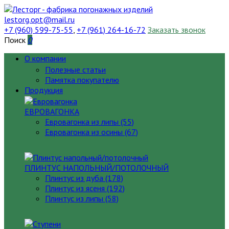
lestorg.opt@mail.ru
+7 (960) 599-75-55
,
+7 (961) 264-16-72
Заказать звонок
Поиск
0
О компании
Полезные статьи
Памятка покупателю
Продукция
ЕВРОВАГОНКА
Евровагонка из липы (55)
Евровагонка из осины (67)
ПЛИНТУС НАПОЛЬНЫЙ/ПОТОЛОЧНЫЙ
Плинтус из дуба (178)
Плинтус из ясеня (192)
Плинтус из липы (58)