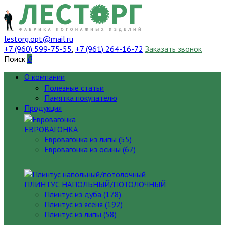
lestorg.opt@mail.ru
+7 (960) 599-75-55
,
+7 (961) 264-16-72
Заказать звонок
Поиск
0
О компании
Полезные статьи
Памятка покупателю
Продукция
ЕВРОВАГОНКА
Евровагонка из липы (55)
Евровагонка из осины (67)
ПЛИНТУС НАПОЛЬНЫЙ/ПОТОЛОЧНЫЙ
Плинтус из дуба (178)
Плинтус из ясеня (192)
Плинтус из липы (58)