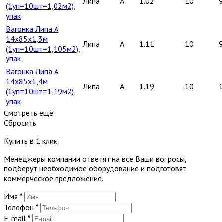
Липа
A
1.02
10
(1уп=10шт=1,02м2),
упак
Вагонка Липа А
14х85х1,3м
Липа
A
1.11
10
(1уп=10шт=1,105м2),
упак
Вагонка Липа А
14х85х1,4м
Липа
A
1.19
10
(1уп=10шт=1,19м2),
упак
Смотреть ещё
Сбросить
Купить в 1 клик
Менеджеры компании ответят на все Ваши вопросы,
подберут необходимое оборудование и подготовят
коммерческое предложение.
Имя
*
Телефон
*
E-mail
*