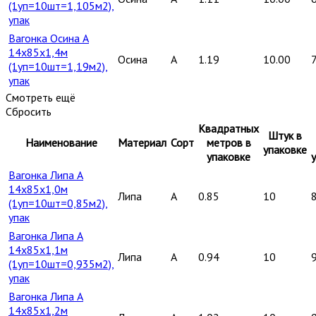
(1уп=10шт=1,105м2),
упак
Вагонка Осина А
14х85х1,4м
Осина
A
1.19
10.00
(1уп=10шт=1,19м2),
упак
Смотреть ещё
Сбросить
Квадратных
Штук в
Наименование
Материал
Сорт
метров в
упаковке
упаковке
Вагонка Липа А
14х85х1,0м
Липа
A
0.85
10
(1уп=10шт=0,85м2),
упак
Вагонка Липа А
14х85х1,1м
Липа
A
0.94
10
(1уп=10шт=0,935м2),
упак
Вагонка Липа А
14х85х1,2м