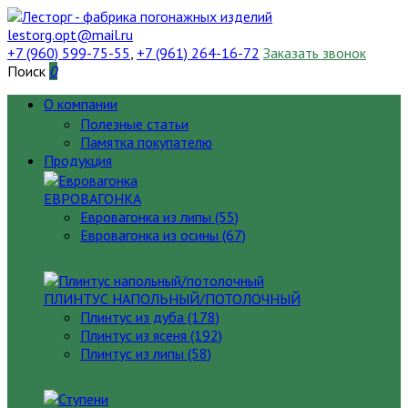
lestorg.opt@mail.ru
+7 (960) 599-75-55
,
+7 (961) 264-16-72
Заказать звонок
Поиск
0
О компании
Полезные статьи
Памятка покупателю
Продукция
ЕВРОВАГОНКА
Евровагонка из липы (55)
Евровагонка из осины (67)
ПЛИНТУС НАПОЛЬНЫЙ/ПОТОЛОЧНЫЙ
Плинтус из дуба (178)
Плинтус из ясеня (192)
Плинтус из липы (58)