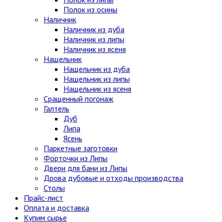
Полок из осины
Наличник
Наличник из дуба
Наличник из липы
Наличник из ясеня
Нащельник
Нащельник из дуба
Нащельник из липы
Нащельник из ясеня
Сращенный погонаж
Галтель
Дуб
Липа
Ясень
Паркетные заготовки
Форточки из Липы
Двери для бани из Липы
Дрова дубовые и отходы производства
Столы
Прайс-лист
Оплата и доставка
Купим сырье