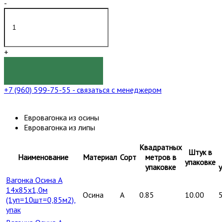
-
+
КУПИТЬ
+7 (960) 599-75-55
- связаться с менеджером
Евровагонка из осины
Евровагонка из липы
Квадратных
Штук в
Наименование
Материал
Сорт
метров в
упаковке
упаковке
Вагонка Осина А
14х85х1,0м
Осина
A
0.85
10.00
(1уп=10шт=0,85м2),
упак