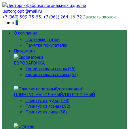
lestorg.opt@mail.ru
+7 (960) 599-75-55
,
+7 (961) 264-16-72
Заказать звонок
Поиск
0
О компании
Полезные статьи
Памятка покупателю
Продукция
ЕВРОВАГОНКА
Евровагонка из липы (55)
Евровагонка из осины (67)
ПЛИНТУС НАПОЛЬНЫЙ/ПОТОЛОЧНЫЙ
Плинтус из дуба (178)
Плинтус из ясеня (192)
Плинтус из липы (58)