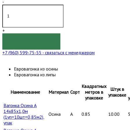
-
+
КУПИТЬ
+7 (960) 599-75-55
- связаться с менеджером
Евровагонка из осины
Евровагонка из липы
Квадратных
Штук в
Наименование
Материал
Сорт
метров в
упаковке
упаковке
Вагонка Осина А
14х85х1,0м
Осина
A
0.85
10.00
(1уп=10шт=0,85м2),
упак