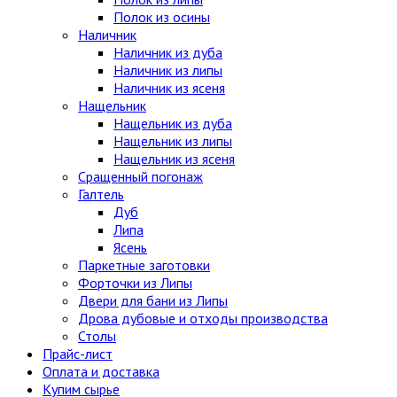
Полок из осины
Наличник
Наличник из дуба
Наличник из липы
Наличник из ясеня
Нащельник
Нащельник из дуба
Нащельник из липы
Нащельник из ясеня
Сращенный погонаж
Галтель
Дуб
Липа
Ясень
Паркетные заготовки
Форточки из Липы
Двери для бани из Липы
Дрова дубовые и отходы производства
Столы
Прайс-лист
Оплата и доставка
Купим сырье