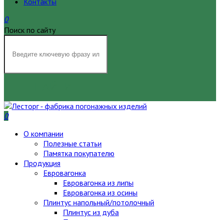
Контакты
0
Поиск по сайту
НАЙТИ
0
О компании
Полезные статьи
Памятка покупателю
Продукция
Евровагонка
Евровагонка из липы
Евровагонка из осины
Плинтус напольный/потолочный
Плинтус из дуба