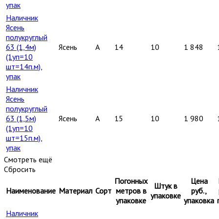
упак
Наличник
Ясень
полукруглый
63 (1,4м)
Ясень
A
14
10
1 848
(1уп=10
шт=14п.м),
упак
Наличник
Ясень
полукруглый
63 (1,5м)
Ясень
A
15
10
1 980
(1уп=10
шт=15п.м),
упак
Смотреть ещё
Сбросить
Погонных
Цена
Штук в
Наименование
Материал
Сорт
метров в
руб.,
упаковке
упаковке
упаковка
Наличник