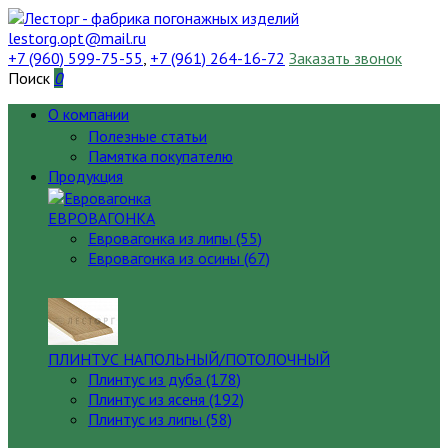
lestorg.opt@mail.ru
+7 (960) 599-75-55
,
+7 (961) 264-16-72
Заказать звонок
Поиск
0
О компании
Полезные статьи
Памятка покупателю
Продукция
ЕВРОВАГОНКА
Евровагонка из липы (55)
Евровагонка из осины (67)
ПЛИНТУС НАПОЛЬНЫЙ/ПОТОЛОЧНЫЙ
Плинтус из дуба (178)
Плинтус из ясеня (192)
Плинтус из липы (58)