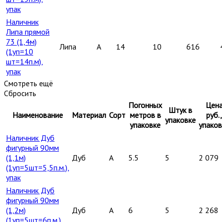
упак
Наличник
Липа прямой
73 (1,4м)
Липа
A
14
10
616
(1уп=10
шт=14п.м),
упак
Смотреть ещё
Сбросить
Погонных
Цен
Штук в
Наименование
Материал
Сорт
метров в
руб.,
упаковке
упаковке
упаков
Наличник Дуб
фигурный 90мм
(1,1м)
Дуб
A
5.5
5
2 079
(1уп=5шт=5,5п.м.),
упак
Наличник Дуб
фигурный 90мм
(1,2м)
Дуб
A
6
5
2 268
(1уп=5шт=6п.м.),