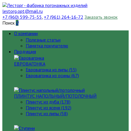
lestorg.opt@mail.ru
+7 (960) 599-75-55
,
+7 (961) 264-16-72
Заказать звонок
Поиск
0
О компании
Полезные статьи
Памятка покупателю
Продукция
ЕВРОВАГОНКА
Евровагонка из липы (55)
Евровагонка из осины (67)
ПЛИНТУС НАПОЛЬНЫЙ/ПОТОЛОЧНЫЙ
Плинтус из дуба (178)
Плинтус из ясеня (192)
Плинтус из липы (58)