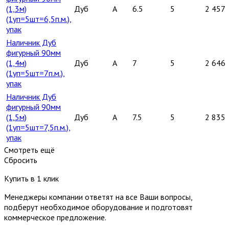
(1,3м)
Дуб
A
6.5
5
2 457
(1уп=5шт=6,5п.м.),
упак
Наличник Дуб
фигурный 90мм
(1,4м)
Дуб
A
7
5
2 646
(1уп=5шт=7п.м.),
упак
Наличник Дуб
фигурный 90мм
(1,5м)
Дуб
A
7.5
5
2 835
(1уп=5шт=7,5п.м.),
упак
Смотреть ещё
Сбросить
Купить в 1 клик
Менеджеры компании ответят на все Ваши вопросы,
подберут необходимое оборудование и подготовят
коммерческое предложение.