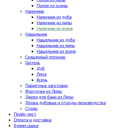
Полок из осины
Наличник
Наличник из дуба
Наличник из липы
Наличник из ясеня
Нащельник
Нащельник из дуба
Нащельник из липы
Нащельник из ясеня
Сращенный погонаж
Галтель
Дуб
Липа
Ясень
Паркетные заготовки
Форточки из Липы
Двери для бани из Липы
Дрова дубовые и отходы производства
Столы
Прайс-лист
Оплата и доставка
Купим сырье