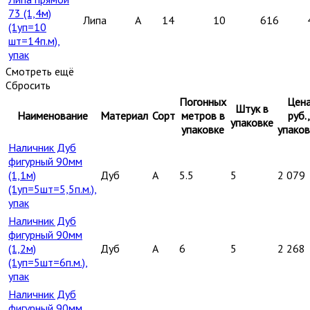
73 (1,4м)
Липа
A
14
10
616
(1уп=10
шт=14п.м),
упак
Смотреть ещё
Сбросить
Погонных
Цен
Штук в
Наименование
Материал
Сорт
метров в
руб.,
упаковке
упаковке
упаков
Наличник Дуб
фигурный 90мм
(1,1м)
Дуб
A
5.5
5
2 079
(1уп=5шт=5,5п.м.),
упак
Наличник Дуб
фигурный 90мм
(1,2м)
Дуб
A
6
5
2 268
(1уп=5шт=6п.м.),
упак
Наличник Дуб
фигурный 90мм