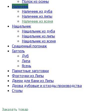
Полок из осины
Наличник
Наличник из дуба
Наличник из липы
Наличник из ясеня
Нащельник
Нащельник из дуба
Нащельник из липы
Нащельник из ясеня
Сращенный погонаж
Галтель
Дуб
Липа
Ясень
Паркетные заготовки
Форточки из Липы
Двери для бани из Липы
Дрова дубовые и отходы производства
Столы
Заказать товар