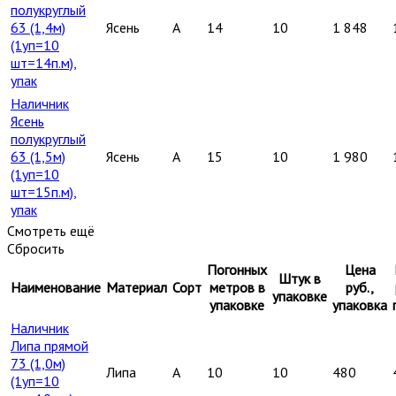
полукруглый
63 (1,4м)
Ясень
A
14
10
1 848
(1уп=10
шт=14п.м),
упак
Наличник
Ясень
полукруглый
63 (1,5м)
Ясень
A
15
10
1 980
(1уп=10
шт=15п.м),
упак
Смотреть ещё
Сбросить
Погонных
Цена
Штук в
Наименование
Материал
Сорт
метров в
руб.,
упаковке
упаковке
упаковка
Наличник
Липа прямой
73 (1,0м)
Липа
A
10
10
480
(1уп=10