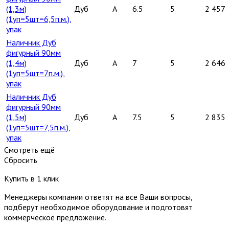
(1,3м)
Дуб
A
6.5
5
2 457
(1уп=5шт=6,5п.м.),
упак
Наличник Дуб
фигурный 90мм
(1,4м)
Дуб
A
7
5
2 646
(1уп=5шт=7п.м.),
упак
Наличник Дуб
фигурный 90мм
(1,5м)
Дуб
A
7.5
5
2 835
(1уп=5шт=7,5п.м.),
упак
Смотреть ещё
Сбросить
Купить в 1 клик
Менеджеры компании ответят на все Ваши вопросы,
подберут необходимое оборудование и подготовят
коммерческое предложение.