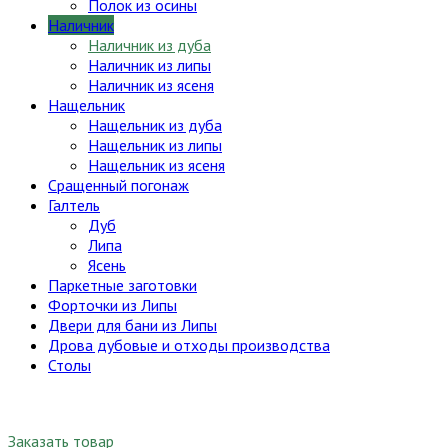
Полок из осины
Наличник
Наличник из дуба
Наличник из липы
Наличник из ясеня
Нащельник
Нащельник из дуба
Нащельник из липы
Нащельник из ясеня
Сращенный погонаж
Галтель
Дуб
Липа
Ясень
Паркетные заготовки
Форточки из Липы
Двери для бани из Липы
Дрова дубовые и отходы производства
Столы
Заказать товар