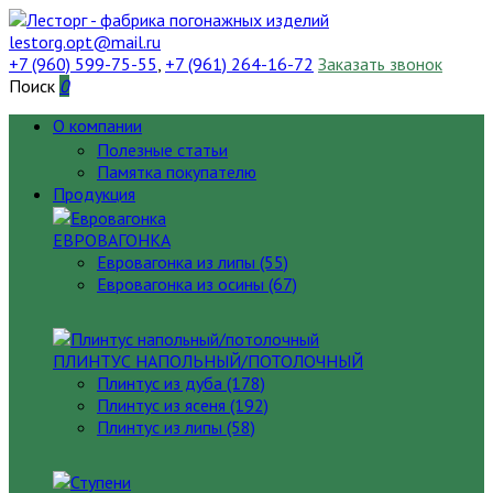
lestorg.opt@mail.ru
+7 (960) 599-75-55
,
+7 (961) 264-16-72
Заказать звонок
Поиск
0
О компании
Полезные статьи
Памятка покупателю
Продукция
ЕВРОВАГОНКА
Евровагонка из липы (55)
Евровагонка из осины (67)
ПЛИНТУС НАПОЛЬНЫЙ/ПОТОЛОЧНЫЙ
Плинтус из дуба (178)
Плинтус из ясеня (192)
Плинтус из липы (58)