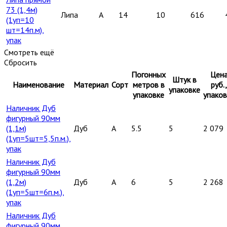
73 (1,4м)
Липа
A
14
10
616
(1уп=10
шт=14п.м),
упак
Смотреть ещё
Сбросить
Погонных
Цен
Штук в
Наименование
Материал
Сорт
метров в
руб.,
упаковке
упаковке
упаков
Наличник Дуб
фигурный 90мм
(1,1м)
Дуб
A
5.5
5
2 079
(1уп=5шт=5,5п.м.),
упак
Наличник Дуб
фигурный 90мм
(1,2м)
Дуб
A
6
5
2 268
(1уп=5шт=6п.м.),
упак
Наличник Дуб
фигурный 90мм