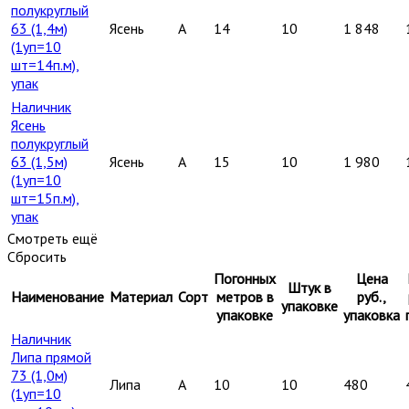
полукруглый
63 (1,4м)
Ясень
A
14
10
1 848
(1уп=10
шт=14п.м),
упак
Наличник
Ясень
полукруглый
63 (1,5м)
Ясень
A
15
10
1 980
(1уп=10
шт=15п.м),
упак
Смотреть ещё
Сбросить
Погонных
Цена
Штук в
Наименование
Материал
Сорт
метров в
руб.,
упаковке
упаковке
упаковка
Наличник
Липа прямой
73 (1,0м)
Липа
A
10
10
480
(1уп=10