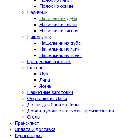
Полок из осины
Наличник
Наличник из дуба
Наличник из липы
Наличник из ясеня
Нащельник
Нащельник из дуба
Нащельник из липы
Нащельник из ясеня
Сращенный погонаж
Галтель
Дуб
Липа
Ясень
Паркетные заготовки
Форточки из Липы
Двери для бани из Липы
Дрова дубовые и отходы производства
Столы
Прайс-лист
Оплата и доставка
Купим сырье