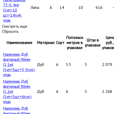
73 (1,4м)
Липа
A
14
10
616
(1уп=10
шт=14п.м),
упак
Смотреть ещё
Сбросить
Погонных
Цен
Штук в
Наименование
Материал
Сорт
метров в
руб.,
упаковке
упаковке
упаков
Наличник Дуб
фигурный 90мм
(1,1м)
Дуб
A
5.5
5
2 079
(1уп=5шт=5,5п.м.),
упак
Наличник Дуб
фигурный 90мм
(1,2м)
Дуб
A
6
5
2 268
(1уп=5шт=6п.м.),
упак
Наличник Дуб
фигурный 90мм