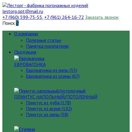
lestorg.opt@mail.ru
+7 (960) 599-75-55
,
+7 (961) 264-16-72
Заказать звонок
Поиск
0
О компании
Полезные статьи
Памятка покупателю
Продукция
ЕВРОВАГОНКА
Евровагонка из липы (55)
Евровагонка из осины (67)
ПЛИНТУС НАПОЛЬНЫЙ/ПОТОЛОЧНЫЙ
Плинтус из дуба (178)
Плинтус из ясеня (192)
Плинтус из липы (58)