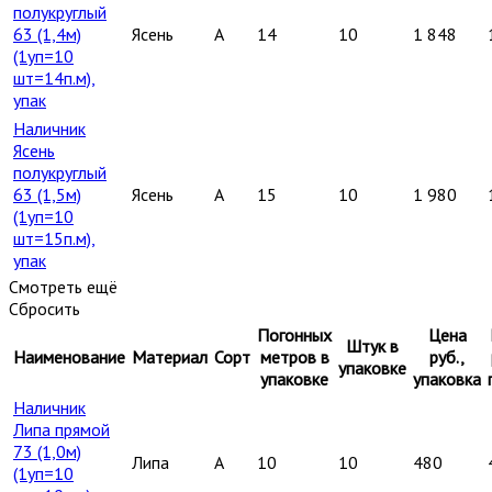
полукруглый
63 (1,4м)
Ясень
A
14
10
1 848
(1уп=10
шт=14п.м),
упак
Наличник
Ясень
полукруглый
63 (1,5м)
Ясень
A
15
10
1 980
(1уп=10
шт=15п.м),
упак
Смотреть ещё
Сбросить
Погонных
Цена
Штук в
Наименование
Материал
Сорт
метров в
руб.,
упаковке
упаковке
упаковка
Наличник
Липа прямой
73 (1,0м)
Липа
A
10
10
480
(1уп=10