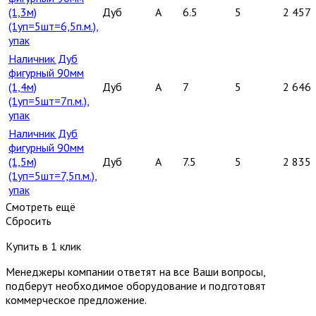
(1,3м)
Дуб
A
6.5
5
2 457
(1уп=5шт=6,5п.м.),
упак
Наличник Дуб
фигурный 90мм
(1,4м)
Дуб
A
7
5
2 646
(1уп=5шт=7п.м.),
упак
Наличник Дуб
фигурный 90мм
(1,5м)
Дуб
A
7.5
5
2 835
(1уп=5шт=7,5п.м.),
упак
Смотреть ещё
Сбросить
Купить в 1 клик
Менеджеры компании ответят на все Ваши вопросы,
подберут необходимое оборудование и подготовят
коммерческое предложение.