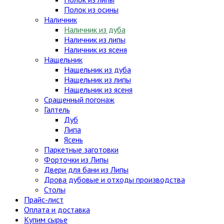
Полок из осины
Наличник
Наличник из дуба
Наличник из липы
Наличник из ясеня
Нащельник
Нащельник из дуба
Нащельник из липы
Нащельник из ясеня
Сращенный погонаж
Галтель
Дуб
Липа
Ясень
Паркетные заготовки
Форточки из Липы
Двери для бани из Липы
Дрова дубовые и отходы производства
Столы
Прайс-лист
Оплата и доставка
Купим сырье