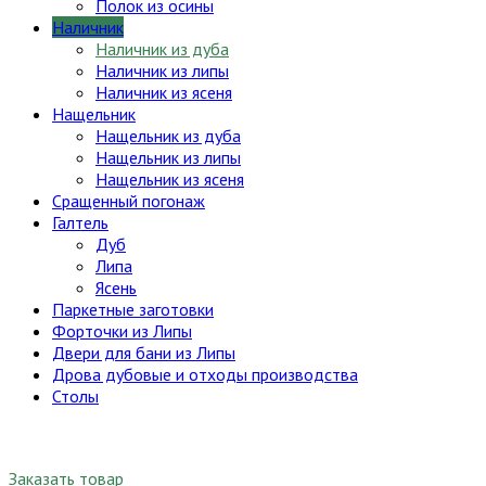
Полок из осины
Наличник
Наличник из дуба
Наличник из липы
Наличник из ясеня
Нащельник
Нащельник из дуба
Нащельник из липы
Нащельник из ясеня
Сращенный погонаж
Галтель
Дуб
Липа
Ясень
Паркетные заготовки
Форточки из Липы
Двери для бани из Липы
Дрова дубовые и отходы производства
Столы
Заказать товар