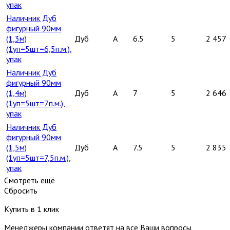
упак
Наличник Дуб
фигурный 90мм
(1,3м)
Дуб
A
6.5
5
2 457
(1уп=5шт=6,5п.м.),
упак
Наличник Дуб
фигурный 90мм
(1,4м)
Дуб
A
7
5
2 646
(1уп=5шт=7п.м.),
упак
Наличник Дуб
фигурный 90мм
(1,5м)
Дуб
A
7.5
5
2 835
(1уп=5шт=7,5п.м.),
упак
Смотреть ещё
Сбросить
Купить в 1 клик
Менеджеры компании ответят на все Ваши вопросы,