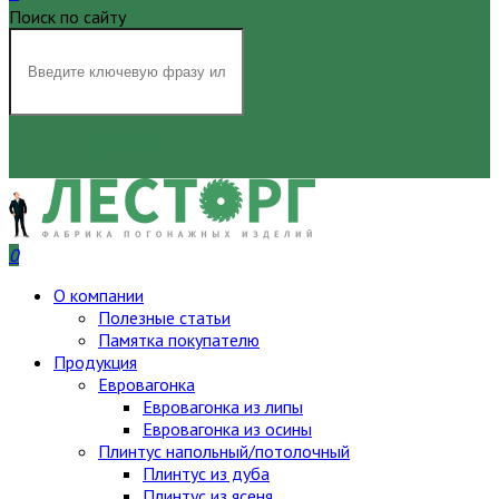
Поиск по сайту
НАЙТИ
0
О компании
Полезные статьи
Памятка покупателю
Продукция
Евровагонка
Евровагонка из липы
Евровагонка из осины
Плинтус напольный/потолочный
Плинтус из дуба
Плинтус из ясеня