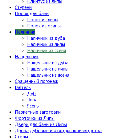
Плинтус из липы
Ступени
Полок для бани
Полок из липы
Полок из осины
Наличник
Наличник из дуба
Наличник из липы
Наличник из ясеня
Нащельник
Нащельник из дуба
Нащельник из липы
Нащельник из ясеня
Сращенный погонаж
Галтель
Дуб
Липа
Ясень
Паркетные заготовки
Форточки из Липы
Двери для бани из Липы
Дрова дубовые и отходы производства
Столы