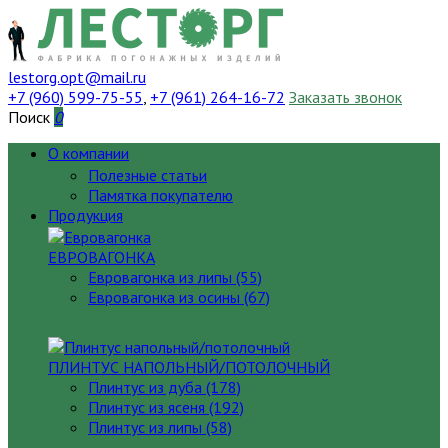
lestorg.opt@mail.ru
+7 (960) 599-75-55
,
+7 (961) 264-16-72
Заказать звонок
Поиск
0
О компании
Полезные статьи
Памятка покупателю
Продукция
ЕВРОВАГОНКА
Евровагонка из липы (55)
Евровагонка из осины (67)
ПЛИНТУС НАПОЛЬНЫЙ/ПОТОЛОЧНЫЙ
Плинтус из дуба (178)
Плинтус из ясеня (192)
Плинтус из липы (58)