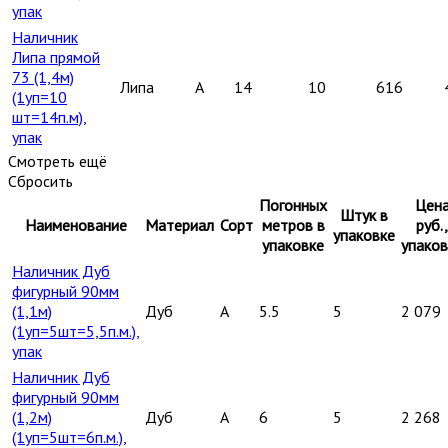
упак
Наличник
Липа прямой
73 (1,4м)
Липа
A
14
10
616
(1уп=10
шт=14п.м),
упак
Смотреть ещё
Сбросить
Погонных
Цен
Штук в
Наименование
Материал
Сорт
метров в
руб.,
упаковке
упаковке
упаков
Наличник Дуб
фигурный 90мм
(1,1м)
Дуб
A
5.5
5
2 079
(1уп=5шт=5,5п.м.),
упак
Наличник Дуб
фигурный 90мм
(1,2м)
Дуб
A
6
5
2 268
(1уп=5шт=6п.м.),