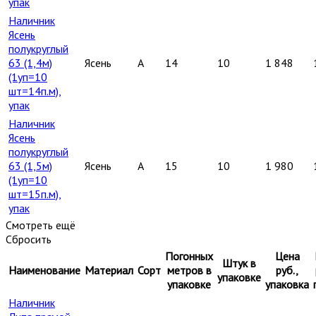
упак
Наличник
Ясень
полукруглый
63 (1,4м)
Ясень
A
14
10
1 848
(1уп=10
шт=14п.м),
упак
Наличник
Ясень
полукруглый
63 (1,5м)
Ясень
A
15
10
1 980
(1уп=10
шт=15п.м),
упак
Смотреть ещё
Сбросить
Погонных
Цена
Штук в
Наименование
Материал
Сорт
метров в
руб.,
упаковке
упаковке
упаковка
Наличник