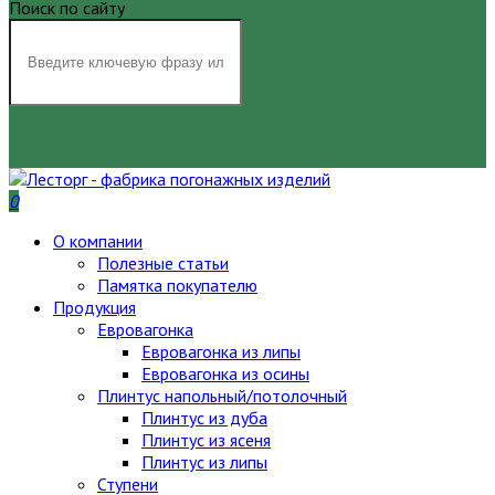
Поиск по сайту
НАЙТИ
0
О компании
Полезные статьи
Памятка покупателю
Продукция
Евровагонка
Евровагонка из липы
Евровагонка из осины
Плинтус напольный/потолочный
Плинтус из дуба
Плинтус из ясеня
Плинтус из липы
Ступени