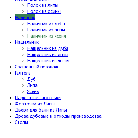
Полок из липы
Полок из осины
Наличник
Наличник из дуба
Наличник из липы
Наличник из ясеня
Нащельник
Нащельник из дуба
Нащельник из липы
Нащельник из ясеня
Сращенный погонаж
Галтель
Дуб
Липа
Ясень
Паркетные заготовки
Форточки из Липы
Двери для бани из Липы
Дрова дубовые и отходы производства
Столы