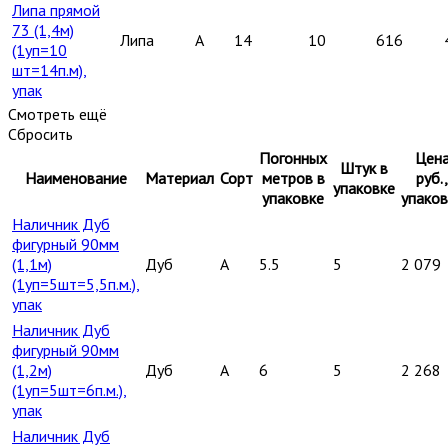
Липа прямой
73 (1,4м)
Липа
A
14
10
616
(1уп=10
шт=14п.м),
упак
Смотреть ещё
Сбросить
Погонных
Цен
Штук в
Наименование
Материал
Сорт
метров в
руб.,
упаковке
упаковке
упаков
Наличник Дуб
фигурный 90мм
(1,1м)
Дуб
A
5.5
5
2 079
(1уп=5шт=5,5п.м.),
упак
Наличник Дуб
фигурный 90мм
(1,2м)
Дуб
A
6
5
2 268
(1уп=5шт=6п.м.),
упак
Наличник Дуб