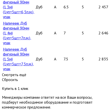
фигурный 90мм
(1,3м)
Дуб
A
6.5
5
2 457
(1уп=5шт=6,5п.м.),
упак
Наличник Дуб
фигурный 90мм
(1,4м)
Дуб
A
7
5
2 646
(1уп=5шт=7п.м.),
упак
Наличник Дуб
фигурный 90мм
(1,5м)
Дуб
A
7.5
5
2 835
(1уп=5шт=7,5п.м.),
упак
Смотреть ещё
Сбросить
Купить в 1 клик
Менеджеры компании ответят на все Ваши вопросы,
подберут необходимое оборудование и подготовят
коммерческое предложение.