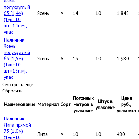
Ясень
полукруглый
63 (1,4м)
Ясень
A
14
10
1 848
(1уп=10
шт=14п.м),
упак
Наличник
Ясень
полукруглый
63 (1,5м)
Ясень
A
15
10
1 980
(1уп=10
шт=15п.м),
упак
Смотреть ещё
Сбросить
Погонных
Цена
Штук в
Наименование
Материал
Сорт
метров в
руб.,
упаковке
упаковке
упаковка
Наличник
Липа прямой
73 (1,0м)
Липа
A
10
10
480
(1уп=10