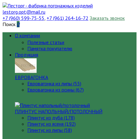
lestorg.opt@mail.ru
+7 (960) 599-75-55
,
+7 (961) 264-16-72
Заказать звонок
Поиск
0
О компании
Полезные статьи
Памятка покупателю
Продукция
ЕВРОВАГОНКА
Евровагонка из липы (55)
Евровагонка из осины (67)
ПЛИНТУС НАПОЛЬНЫЙ/ПОТОЛОЧНЫЙ
Плинтус из дуба (178)
Плинтус из ясеня (192)
Плинтус из липы (58)