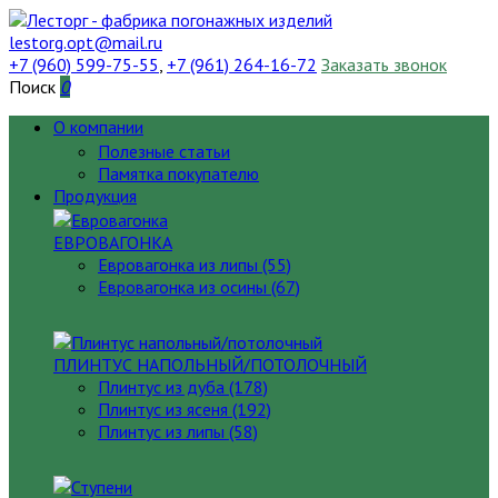
lestorg.opt@mail.ru
+7 (960) 599-75-55
,
+7 (961) 264-16-72
Заказать звонок
Поиск
0
О компании
Полезные статьи
Памятка покупателю
Продукция
ЕВРОВАГОНКА
Евровагонка из липы (55)
Евровагонка из осины (67)
ПЛИНТУС НАПОЛЬНЫЙ/ПОТОЛОЧНЫЙ
Плинтус из дуба (178)
Плинтус из ясеня (192)
Плинтус из липы (58)