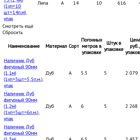
Липа
A
14
10
616
(1уп=10
шт=14п.м),
упак
Смотреть ещё
Сбросить
Погонных
Цен
Штук в
Наименование
Материал
Сорт
метров в
руб.,
упаковке
упаковке
упаков
Наличник Дуб
фигурный 90мм
(1,1м)
Дуб
A
5.5
5
2 079
(1уп=5шт=5,5п.м.),
упак
Наличник Дуб
фигурный 90мм
(1,2м)
Дуб
A
6
5
2 268
(1уп=5шт=6п.м.),
упак
Наличник Дуб
фигурный 90мм
(1,3м)
Дуб
A
6.5
5
2 457