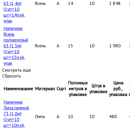
63 (1,4м)
Ясень
A
14
10
1 848
(1уп=10
шт=14п.м),
упак
Наличник
Ясень
полукруглый
63 (1,5м)
Ясень
A
15
10
1 980
(1уп=10
шт=15п.м),
упак
Смотреть ещё
Сбросить
Погонных
Цена
Штук в
Наименование
Материал
Сорт
метров в
руб.,
упаковке
упаковке
упаковка
Наличник
Липа прямой
73 (1,0м)
Липа
A
10
10
480
(1уп=10
шт=10п.м),