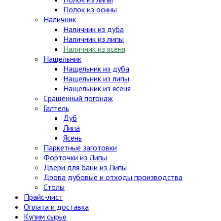
Полок из осины
Наличник
Наличник из дуба
Наличник из липы
Наличник из ясеня
Нащельник
Нащельник из дуба
Нащельник из липы
Нащельник из ясеня
Сращенный погонаж
Галтель
Дуб
Липа
Ясень
Паркетные заготовки
Форточки из Липы
Двери для бани из Липы
Дрова дубовые и отходы производства
Столы
Прайс-лист
Оплата и доставка
Купим сырье