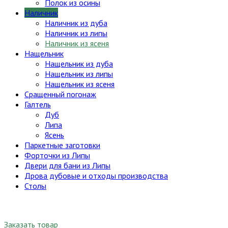
Полок из осины
Наличник
Наличник из дуба
Наличник из липы
Наличник из ясеня
Нащельник
Нащельник из дуба
Нащельник из липы
Нащельник из ясеня
Сращенный погонаж
Галтель
Дуб
Липа
Ясень
Паркетные заготовки
Форточки из Липы
Двери для бани из Липы
Дрова дубовые и отходы производства
Столы
Заказать товар