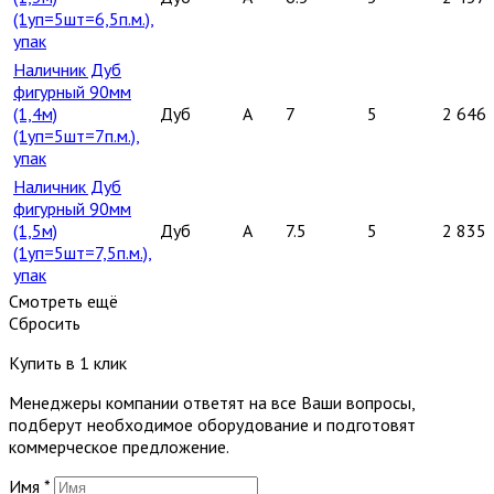
(1уп=5шт=6,5п.м.),
упак
Наличник Дуб
фигурный 90мм
(1,4м)
Дуб
A
7
5
2 646
(1уп=5шт=7п.м.),
упак
Наличник Дуб
фигурный 90мм
(1,5м)
Дуб
A
7.5
5
2 835
(1уп=5шт=7,5п.м.),
упак
Смотреть ещё
Сбросить
Купить в 1 клик
Менеджеры компании ответят на все Ваши вопросы,
подберут необходимое оборудование и подготовят
коммерческое предложение.
Имя
*