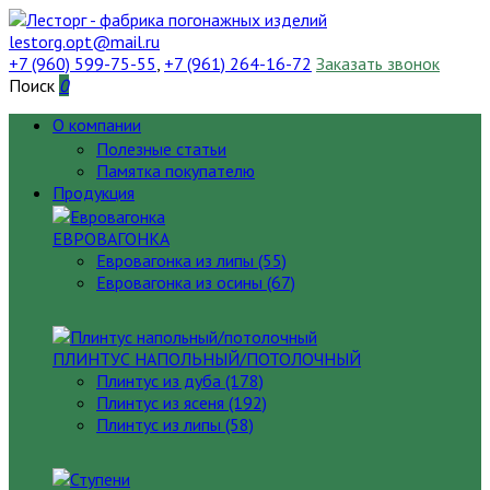
lestorg.opt@mail.ru
+7 (960) 599-75-55
,
+7 (961) 264-16-72
Заказать звонок
Поиск
0
О компании
Полезные статьи
Памятка покупателю
Продукция
ЕВРОВАГОНКА
Евровагонка из липы (55)
Евровагонка из осины (67)
ПЛИНТУС НАПОЛЬНЫЙ/ПОТОЛОЧНЫЙ
Плинтус из дуба (178)
Плинтус из ясеня (192)
Плинтус из липы (58)