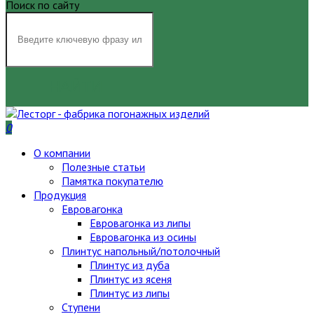
Поиск по сайту
НАЙТИ
0
О компании
Полезные статьи
Памятка покупателю
Продукция
Евровагонка
Евровагонка из липы
Евровагонка из осины
Плинтус напольный/потолочный
Плинтус из дуба
Плинтус из ясеня
Плинтус из липы
Ступени