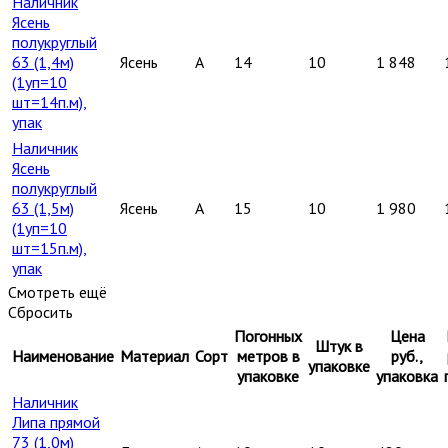
Наличник
Ясень
полукруглый
63 (1,4м)
Ясень
A
14
10
1 848
(1уп=10
шт=14п.м),
упак
Наличник
Ясень
полукруглый
63 (1,5м)
Ясень
A
15
10
1 980
(1уп=10
шт=15п.м),
упак
Смотреть ещё
Сбросить
Погонных
Цена
Штук в
Наименование
Материал
Сорт
метров в
руб.,
упаковке
упаковке
упаковка
Наличник
Липа прямой
73 (1,0м)