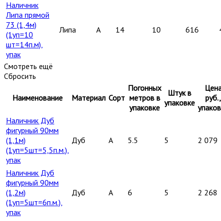
Наличник
Липа прямой
73 (1,4м)
Липа
A
14
10
616
(1уп=10
шт=14п.м),
упак
Смотреть ещё
Сбросить
Погонных
Цен
Штук в
Наименование
Материал
Сорт
метров в
руб.,
упаковке
упаковке
упаков
Наличник Дуб
фигурный 90мм
(1,1м)
Дуб
A
5.5
5
2 079
(1уп=5шт=5,5п.м.),
упак
Наличник Дуб
фигурный 90мм
(1,2м)
Дуб
A
6
5
2 268
(1уп=5шт=6п.м.),
упак