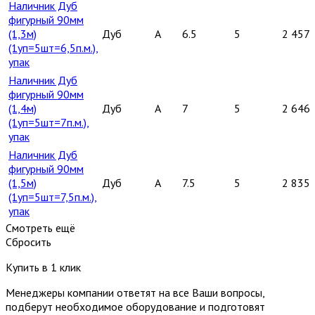
Наличник Дуб
фигурный 90мм
(1,3м)
Дуб
A
6.5
5
2 457
(1уп=5шт=6,5п.м.),
упак
Наличник Дуб
фигурный 90мм
(1,4м)
Дуб
A
7
5
2 646
(1уп=5шт=7п.м.),
упак
Наличник Дуб
фигурный 90мм
(1,5м)
Дуб
A
7.5
5
2 835
(1уп=5шт=7,5п.м.),
упак
Смотреть ещё
Сбросить
Купить в 1 клик
Менеджеры компании ответят на все Ваши вопросы,
подберут необходимое оборудование и подготовят