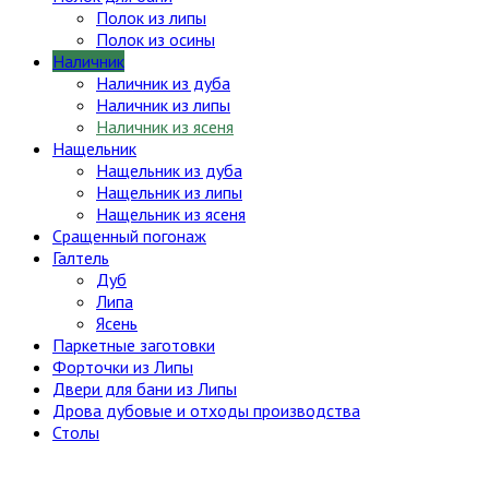
Полок из липы
Полок из осины
Наличник
Наличник из дуба
Наличник из липы
Наличник из ясеня
Нащельник
Нащельник из дуба
Нащельник из липы
Нащельник из ясеня
Сращенный погонаж
Галтель
Дуб
Липа
Ясень
Паркетные заготовки
Форточки из Липы
Двери для бани из Липы
Дрова дубовые и отходы производства
Столы