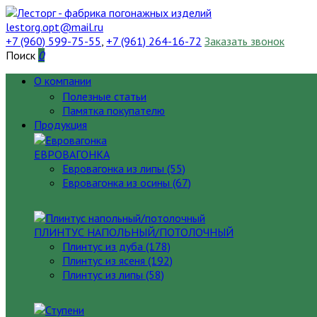
lestorg.opt@mail.ru
+7 (960) 599-75-55
,
+7 (961) 264-16-72
Заказать звонок
Поиск
0
О компании
Полезные статьи
Памятка покупателю
Продукция
ЕВРОВАГОНКА
Евровагонка из липы (55)
Евровагонка из осины (67)
ПЛИНТУС НАПОЛЬНЫЙ/ПОТОЛОЧНЫЙ
Плинтус из дуба (178)
Плинтус из ясеня (192)
Плинтус из липы (58)