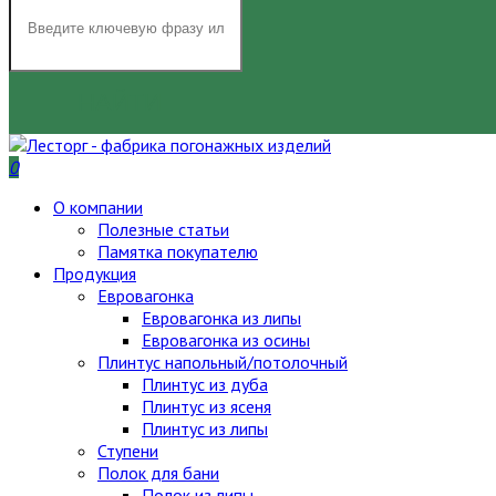
НАЙТИ
0
О компании
Полезные статьи
Памятка покупателю
Продукция
Евровагонка
Евровагонка из липы
Евровагонка из осины
Плинтус напольный/потолочный
Плинтус из дуба
Плинтус из ясеня
Плинтус из липы
Ступени
Полок для бани
Полок из липы