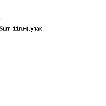
к
5шт=11п.м), упак