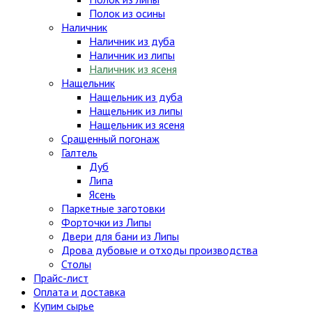
Полок из осины
Наличник
Наличник из дуба
Наличник из липы
Наличник из ясеня
Нащельник
Нащельник из дуба
Нащельник из липы
Нащельник из ясеня
Сращенный погонаж
Галтель
Дуб
Липа
Ясень
Паркетные заготовки
Форточки из Липы
Двери для бани из Липы
Дрова дубовые и отходы производства
Столы
Прайс-лист
Оплата и доставка
Купим сырье