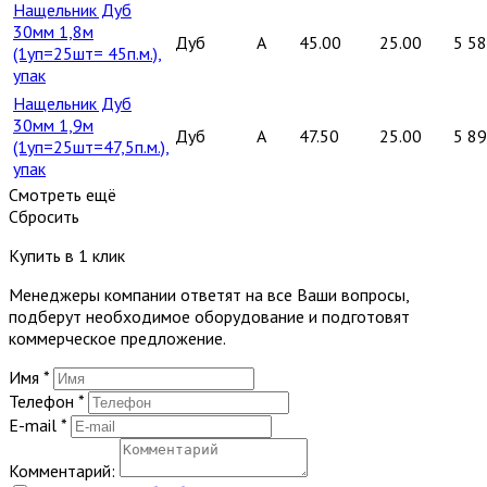
Нащельник Дуб
30мм 1,8м
Дуб
A
45.00
25.00
5 5
(1уп=25шт= 45п.м.),
упак
Нащельник Дуб
30мм 1,9м
Дуб
A
47.50
25.00
5 8
(1уп=25шт=47,5п.м.),
упак
Смотреть ещё
Сбросить
Купить в 1 клик
Менеджеры компании ответят на все Ваши вопросы,
подберут необходимое оборудование и подготовят
коммерческое предложение.
Имя
*
Телефон
*
E-mail
*
Комментарий: