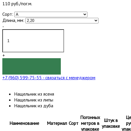
110 руб./пог.м.
Сорт:
Длина, мм:
-
+
КУПИТЬ
+7 (960) 599-75-55
- связаться с менеджером
Нащельник из ясеня
Нащельник из липы
Нащельник из дуба
Погонных
Це
Штук в
Наименование
Материал
Сорт
метров в
ру
упаковке
упаковке
упак