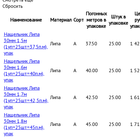
Сбросить
Погонных
Це
Штук в
Наименование
Материал
Сорт
метров в
ру
упаковке
упаковке
упак
Нащельник Липа
30мм 1,5м
Липа
A
37.50
25.00
1 42
(1уп=25шт=37,5п.м),
упак
Нащельник Липа
30мм 1,6м
Липа
A
40.00
25.00
1 52
(1уп=25шт=40п.м),
упак
Нащельник Липа
30мм 1,7м
Липа
A
42.50
25.00
1 61
(1уп=25шт=42,5п.м),
упак
Нащельник Липа
30мм 1,8м
Липа
A
45.00
25.00
1 71
(1уп=25шт=45п.м),
упак