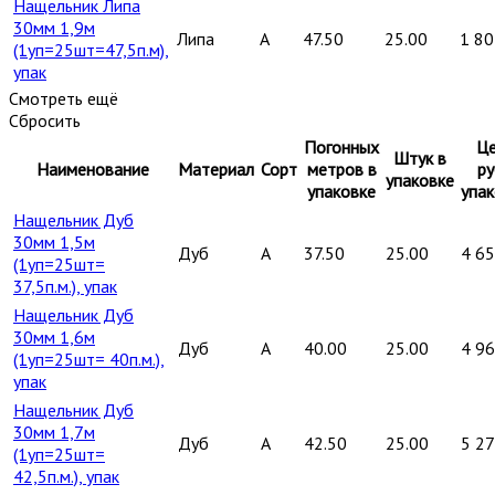
Нащельник Липа
30мм 1,9м
Липа
A
47.50
25.00
1 80
(1уп=25шт=47,5п.м),
упак
Смотреть ещё
Сбросить
Погонных
Це
Штук в
Наименование
Материал
Сорт
метров в
ру
упаковке
упаковке
упак
Нащельник Дуб
30мм 1,5м
Дуб
A
37.50
25.00
4 6
(1уп=25шт=
37,5п.м.), упак
Нащельник Дуб
30мм 1,6м
Дуб
A
40.00
25.00
4 9
(1уп=25шт= 40п.м.),
упак
Нащельник Дуб
30мм 1,7м
Дуб
A
42.50
25.00
5 2
(1уп=25шт=
42,5п.м.), упак