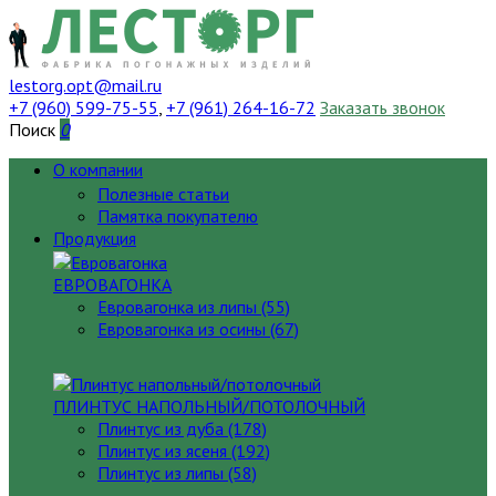
lestorg.opt@mail.ru
+7 (960) 599-75-55
,
+7 (961) 264-16-72
Заказать звонок
Поиск
0
О компании
Полезные статьи
Памятка покупателю
Продукция
ЕВРОВАГОНКА
Евровагонка из липы (55)
Евровагонка из осины (67)
ПЛИНТУС НАПОЛЬНЫЙ/ПОТОЛОЧНЫЙ
Плинтус из дуба (178)
Плинтус из ясеня (192)
Плинтус из липы (58)