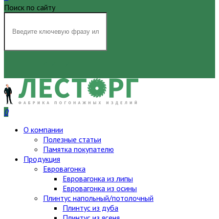
Поиск по сайту
НАЙТИ
0
О компании
Полезные статьи
Памятка покупателю
Продукция
Евровагонка
Евровагонка из липы
Евровагонка из осины
Плинтус напольный/потолочный
Плинтус из дуба
Плинтус из ясеня