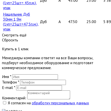
Дуб
A
45.00
25.00
5 5
(1уп=25шт= 45п.м.),
упак
Нащельник Дуб
30мм 1,9м
Дуб
A
47.50
25.00
5 8
(1уп=25шт=47,5п.м.),
упак
Смотреть ещё
Сбросить
Купить в 1 клик
Менеджеры компании ответят на все Ваши вопросы,
подберут необходимое оборудование и подготовят
коммерческое предложение.
Имя
*
Телефон
*
E-mail
*
Комментарий:
Я согласен на
обработку персональных данных