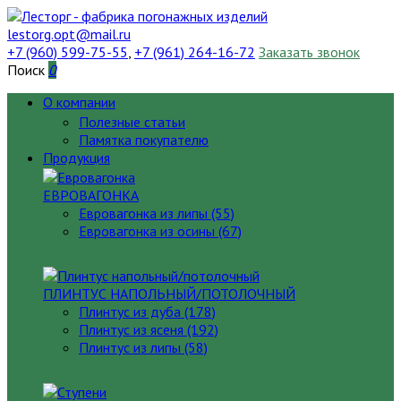
lestorg.opt@mail.ru
+7 (960) 599-75-55
,
+7 (961) 264-16-72
Заказать звонок
Поиск
0
О компании
Полезные статьи
Памятка покупателю
Продукция
ЕВРОВАГОНКА
Евровагонка из липы (55)
Евровагонка из осины (67)
ПЛИНТУС НАПОЛЬНЫЙ/ПОТОЛОЧНЫЙ
Плинтус из дуба (178)
Плинтус из ясеня (192)
Плинтус из липы (58)