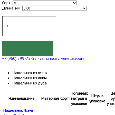
Сорт:
Длина, мм:
-
+
КУПИТЬ
+7 (960) 599-75-55
- связаться с менеджером
Нащельник из ясеня
Нащельник из липы
Нащельник из дуба
Погонных
Це
Штук в
Наименование
Материал
Сорт
метров в
ру
упаковке
упаковке
упак
Нащельник Ясень