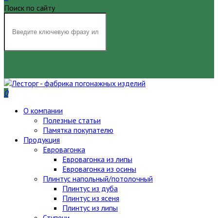
Поиск по сайту
НАЙТИ
0
О компании
Полезные статьи
Памятка покупателю
Продукция
Евровагонка
Евровагонка из липы
Евровагонка из осины
Плинтус напольный/потолочный
Плинтус из дуба
Плинтус из ясеня
Плинтус из липы
Ступени