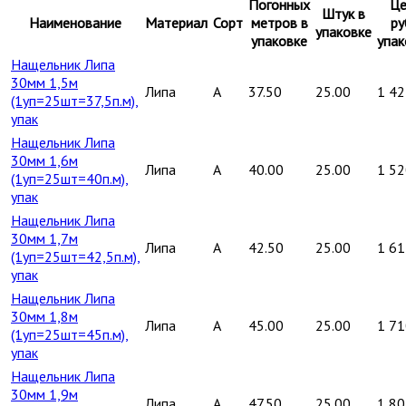
Погонных
Це
Штук в
Наименование
Материал
Сорт
метров в
ру
упаковке
упаковке
упак
Нащельник Липа
30мм 1,5м
Липа
A
37.50
25.00
1 42
(1уп=25шт=37,5п.м),
упак
Нащельник Липа
30мм 1,6м
Липа
A
40.00
25.00
1 52
(1уп=25шт=40п.м),
упак
Нащельник Липа
30мм 1,7м
Липа
A
42.50
25.00
1 61
(1уп=25шт=42,5п.м),
упак
Нащельник Липа
30мм 1,8м
Липа
A
45.00
25.00
1 71
(1уп=25шт=45п.м),
упак
Нащельник Липа
30мм 1,9м
Липа
A
47.50
25.00
1 80