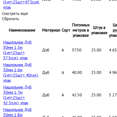
(1уп=25шт=47,5п.м),
упак
Смотреть ещё
Сбросить
Погонных
Це
Штук в
Наименование
Материал
Сорт
метров в
ру
упаковке
упаковке
упак
Нащельник Дуб
30мм 1,5м
Дуб
A
37.50
25.00
4 6
(1уп=25шт=
37,5п.м.), упак
Нащельник Дуб
30мм 1,6м
Дуб
A
40.00
25.00
4 9
(1уп=25шт= 40п.м.),
упак
Нащельник Дуб
30мм 1,7м
Дуб
A
42.50
25.00
5 2
(1уп=25шт=
42,5п.м.), упак
Нащельник Дуб
30мм 1,8м