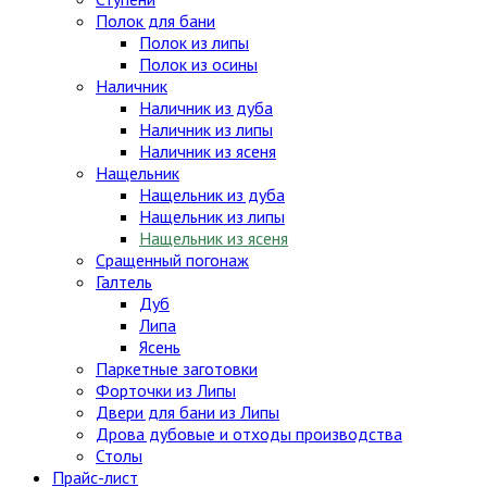
Полок для бани
Полок из липы
Полок из осины
Наличник
Наличник из дуба
Наличник из липы
Наличник из ясеня
Нащельник
Нащельник из дуба
Нащельник из липы
Нащельник из ясеня
Сращенный погонаж
Галтель
Дуб
Липа
Ясень
Паркетные заготовки
Форточки из Липы
Двери для бани из Липы
Дрова дубовые и отходы производства
Столы
Прайс-лист