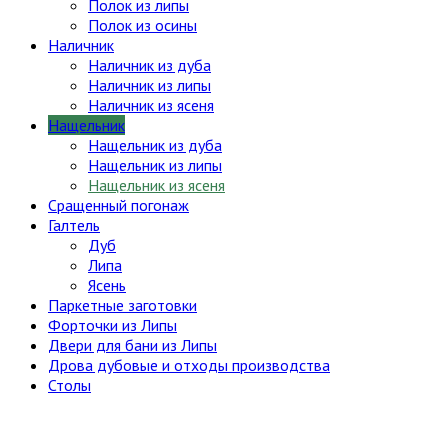
Полок из липы
Полок из осины
Наличник
Наличник из дуба
Наличник из липы
Наличник из ясеня
Нащельник
Нащельник из дуба
Нащельник из липы
Нащельник из ясеня
Сращенный погонаж
Галтель
Дуб
Липа
Ясень
Паркетные заготовки
Форточки из Липы
Двери для бани из Липы
Дрова дубовые и отходы производства
Столы