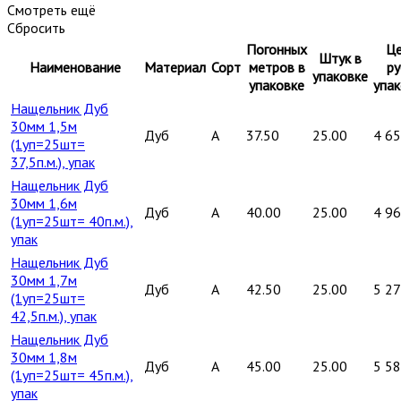
Смотреть ещё
Сбросить
Погонных
Це
Штук в
Наименование
Материал
Сорт
метров в
ру
упаковке
упаковке
упак
Нащельник Дуб
30мм 1,5м
Дуб
A
37.50
25.00
4 6
(1уп=25шт=
37,5п.м.), упак
Нащельник Дуб
30мм 1,6м
Дуб
A
40.00
25.00
4 9
(1уп=25шт= 40п.м.),
упак
Нащельник Дуб
30мм 1,7м
Дуб
A
42.50
25.00
5 2
(1уп=25шт=
42,5п.м.), упак
Нащельник Дуб
30мм 1,8м
Дуб
A
45.00
25.00
5 5
(1уп=25шт= 45п.м.),
упак