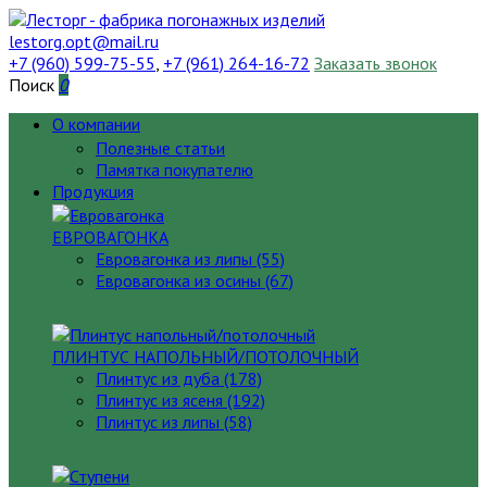
lestorg.opt@mail.ru
+7 (960) 599-75-55
,
+7 (961) 264-16-72
Заказать звонок
Поиск
0
О компании
Полезные статьи
Памятка покупателю
Продукция
ЕВРОВАГОНКА
Евровагонка из липы (55)
Евровагонка из осины (67)
ПЛИНТУС НАПОЛЬНЫЙ/ПОТОЛОЧНЫЙ
Плинтус из дуба (178)
Плинтус из ясеня (192)
Плинтус из липы (58)