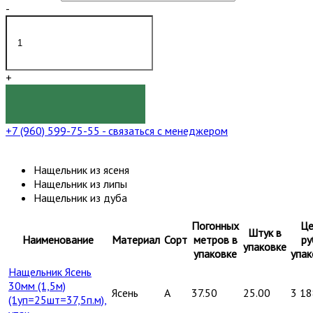
-
+
КУПИТЬ
+7 (960) 599-75-55
- связаться с менеджером
Нащельник из ясеня
Нащельник из липы
Нащельник из дуба
Погонных
Це
Штук в
Наименование
Материал
Сорт
метров в
ру
упаковке
упаковке
упак
Нащельник Ясень
30мм (1,5м)
Ясень
A
37.50
25.00
3 18
(1уп=25шт=37,5п.м),