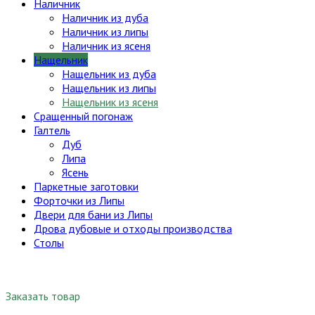
Наличник
Наличник из дуба
Наличник из липы
Наличник из ясеня
Нащельник
Нащельник из дуба
Нащельник из липы
Нащельник из ясеня
Сращенный погонаж
Галтель
Дуб
Липа
Ясень
Паркетные заготовки
Форточки из Липы
Двери для бани из Липы
Дрова дубовые и отходы производства
Столы
Заказать товар