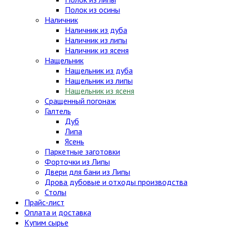
Полок из осины
Наличник
Наличник из дуба
Наличник из липы
Наличник из ясеня
Нащельник
Нащельник из дуба
Нащельник из липы
Нащельник из ясеня
Сращенный погонаж
Галтель
Дуб
Липа
Ясень
Паркетные заготовки
Форточки из Липы
Двери для бани из Липы
Дрова дубовые и отходы производства
Столы
Прайс-лист
Оплата и доставка
Купим сырье