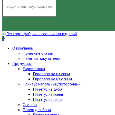
НАЙТИ
0
О компании
Полезные статьи
Памятка покупателю
Продукция
Евровагонка
Евровагонка из липы
Евровагонка из осины
Плинтус напольный/потолочный
Плинтус из дуба
Плинтус из ясеня
Плинтус из липы
Ступени
Полок для бани
Полок из липы