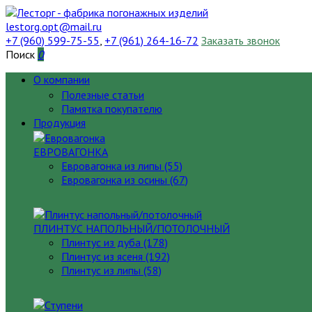
lestorg.opt@mail.ru
+7 (960) 599-75-55
,
+7 (961) 264-16-72
Заказать звонок
Поиск
0
О компании
Полезные статьи
Памятка покупателю
Продукция
ЕВРОВАГОНКА
Евровагонка из липы (55)
Евровагонка из осины (67)
ПЛИНТУС НАПОЛЬНЫЙ/ПОТОЛОЧНЫЙ
Плинтус из дуба (178)
Плинтус из ясеня (192)
Плинтус из липы (58)