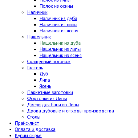
Полок из осины
Наличник
Наличник из дуба
Наличник из липы
Наличник из ясеня
Нащельник
Нащельник из дуба
Нащельник из липы
Нащельник из ясеня
Сращенный погонаж
Галтель
Дуб
Липа
Ясень
Паркетные заготовки
Форточки из Липы
Двери для бани из Липы
Дрова дубовые и отходы производства
Столы
Прайс-лист
Оплата и доставка
Купим сырье