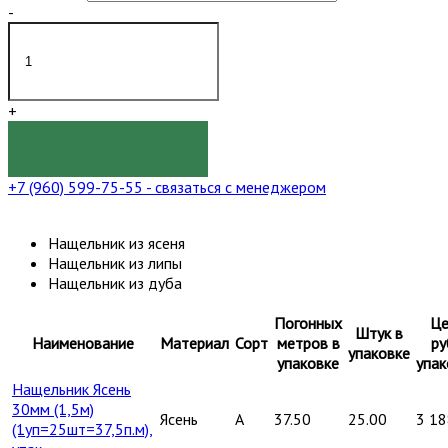
-
+
КУПИТЬ
+7 (960) 599-75-55
- связаться с менеджером
Нащельник из ясеня
Нащельник из липы
Нащельник из дуба
Погонных
Це
Штук в
Наименование
Материал
Сорт
метров в
ру
упаковке
упаковке
упак
Нащельник Ясень
30мм (1,5м)
Ясень
A
37.50
25.00
3 18
(1уп=25шт=37,5п.м),