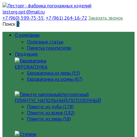
lestorg.opt@mail.ru
+7 (960) 599-75-55
,
+7 (961) 264-16-72
Заказать звонок
Поиск
0
О компании
Полезные статьи
Памятка покупателю
Продукция
ЕВРОВАГОНКА
Евровагонка из липы (55)
Евровагонка из осины (67)
ПЛИНТУС НАПОЛЬНЫЙ/ПОТОЛОЧНЫЙ
Плинтус из дуба (178)
Плинтус из ясеня (192)
Плинтус из липы (58)