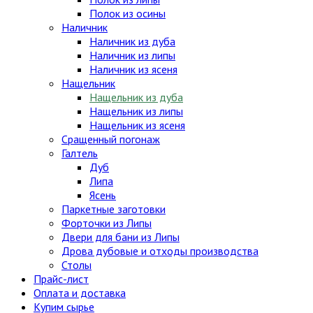
Полок из осины
Наличник
Наличник из дуба
Наличник из липы
Наличник из ясеня
Нащельник
Нащельник из дуба
Нащельник из липы
Нащельник из ясеня
Сращенный погонаж
Галтель
Дуб
Липа
Ясень
Паркетные заготовки
Форточки из Липы
Двери для бани из Липы
Дрова дубовые и отходы производства
Столы
Прайс-лист
Оплата и доставка
Купим сырье