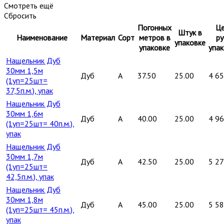
Смотреть ещё
Сбросить
Погонных
Це
Штук в
Наименование
Материал
Сорт
метров в
ру
упаковке
упаковке
упак
Нащельник Дуб
30мм 1,5м
Дуб
A
37.50
25.00
4 6
(1уп=25шт=
37,5п.м.), упак
Нащельник Дуб
30мм 1,6м
Дуб
A
40.00
25.00
4 9
(1уп=25шт= 40п.м.),
упак
Нащельник Дуб
30мм 1,7м
Дуб
A
42.50
25.00
5 2
(1уп=25шт=
42,5п.м.), упак
Нащельник Дуб
30мм 1,8м
Дуб
A
45.00
25.00
5 5
(1уп=25шт= 45п.м.),
упак