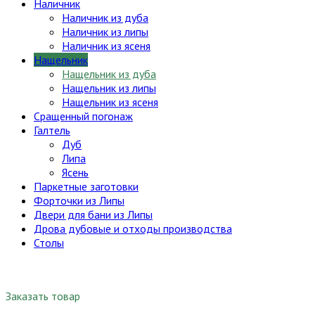
Наличник
Наличник из дуба
Наличник из липы
Наличник из ясеня
Нащельник
Нащельник из дуба
Нащельник из липы
Нащельник из ясеня
Сращенный погонаж
Галтель
Дуб
Липа
Ясень
Паркетные заготовки
Форточки из Липы
Двери для бани из Липы
Дрова дубовые и отходы производства
Столы
Заказать товар