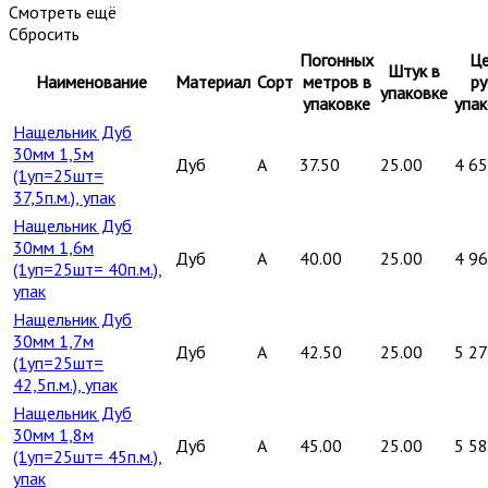
Смотреть ещё
Сбросить
Погонных
Це
Штук в
Наименование
Материал
Сорт
метров в
ру
упаковке
упаковке
упак
Нащельник Дуб
30мм 1,5м
Дуб
A
37.50
25.00
4 6
(1уп=25шт=
37,5п.м.), упак
Нащельник Дуб
30мм 1,6м
Дуб
A
40.00
25.00
4 9
(1уп=25шт= 40п.м.),
упак
Нащельник Дуб
30мм 1,7м
Дуб
A
42.50
25.00
5 2
(1уп=25шт=
42,5п.м.), упак
Нащельник Дуб
30мм 1,8м
Дуб
A
45.00
25.00
5 5
(1уп=25шт= 45п.м.),
упак