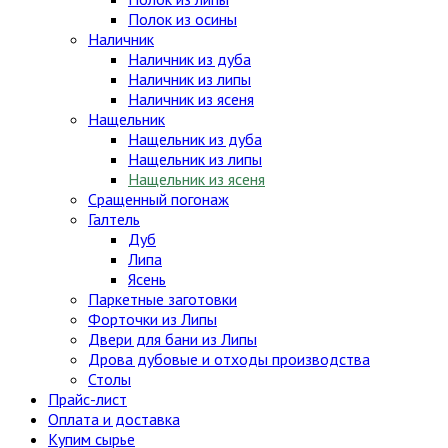
Полок из осины
Наличник
Наличник из дуба
Наличник из липы
Наличник из ясеня
Нащельник
Нащельник из дуба
Нащельник из липы
Нащельник из ясеня
Сращенный погонаж
Галтель
Дуб
Липа
Ясень
Паркетные заготовки
Форточки из Липы
Двери для бани из Липы
Дрова дубовые и отходы производства
Столы
Прайс-лист
Оплата и доставка
Купим сырье