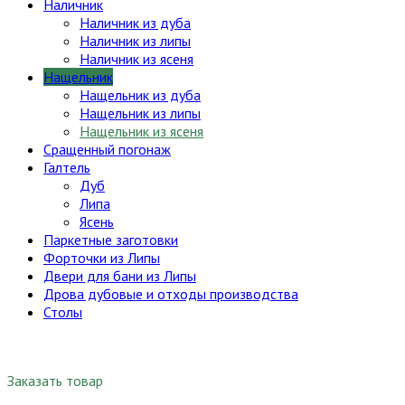
Наличник
Наличник из дуба
Наличник из липы
Наличник из ясеня
Нащельник
Нащельник из дуба
Нащельник из липы
Нащельник из ясеня
Сращенный погонаж
Галтель
Дуб
Липа
Ясень
Паркетные заготовки
Форточки из Липы
Двери для бани из Липы
Дрова дубовые и отходы производства
Столы
Заказать товар