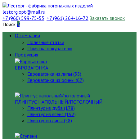
lestorg.opt@mail.ru
+7 (960) 599-75-55
,
+7 (961) 264-16-72
Заказать звонок
Поиск
0
О компании
Полезные статьи
Памятка покупателю
Продукция
ЕВРОВАГОНКА
Евровагонка из липы (55)
Евровагонка из осины (67)
ПЛИНТУС НАПОЛЬНЫЙ/ПОТОЛОЧНЫЙ
Плинтус из дуба (178)
Плинтус из ясеня (192)
Плинтус из липы (58)