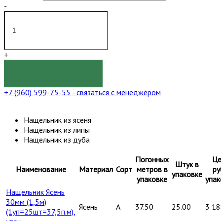
-
+
КУПИТЬ
+7 (960) 599-75-55
- связаться с менеджером
Нащельник из ясеня
Нащельник из липы
Нащельник из дуба
Погонных
Це
Штук в
Наименование
Материал
Сорт
метров в
ру
упаковке
упаковке
упак
Нащельник Ясень
30мм (1,5м)
Ясень
A
37.50
25.00
3 18
(1уп=25шт=37,5п.м),