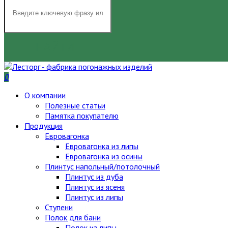
НАЙТИ
0
О компании
Полезные статьи
Памятка покупателю
Продукция
Евровагонка
Евровагонка из липы
Евровагонка из осины
Плинтус напольный/потолочный
Плинтус из дуба
Плинтус из ясеня
Плинтус из липы
Ступени
Полок для бани
Полок из липы