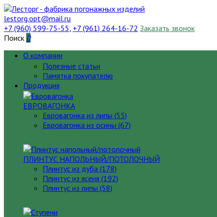
lestorg.opt@mail.ru
+7 (960) 599-75-55
,
+7 (961) 264-16-72
Заказать звонок
Поиск
0
О компании
Полезные статьи
Памятка покупателю
Продукция
ЕВРОВАГОНКА
Евровагонка из липы (55)
Евровагонка из осины (67)
ПЛИНТУС НАПОЛЬНЫЙ/ПОТОЛОЧНЫЙ
Плинтус из дуба (178)
Плинтус из ясеня (192)
Плинтус из липы (58)