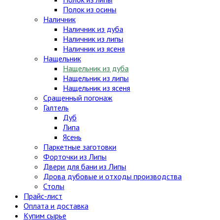
Полок из осины
Наличник
Наличник из дуба
Наличник из липы
Наличник из ясеня
Нащельник
Нащельник из дуба
Нащельник из липы
Нащельник из ясеня
Сращенный погонаж
Галтель
Дуб
Липа
Ясень
Паркетные заготовки
Форточки из Липы
Двери для бани из Липы
Дрова дубовые и отходы производства
Столы
Прайс-лист
Оплата и доставка
Купим сырье