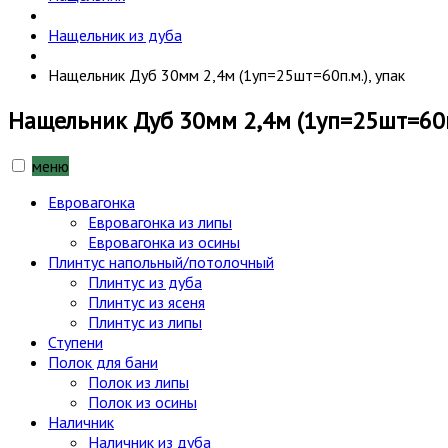
Нащельник из дуба
Нащельник Дуб 30мм 2,4м (1уп=25шт=60п.м.), упак
Нащельник Дуб 30мм 2,4м (1уп=25шт=60п.
меню
Евровагонка
Евровагонка из липы
Евровагонка из осины
Плинтус напольный/потолочный
Плинтус из дуба
Плинтус из ясеня
Плинтус из липы
Ступени
Полок для бани
Полок из липы
Полок из осины
Наличник
Наличник из дуба