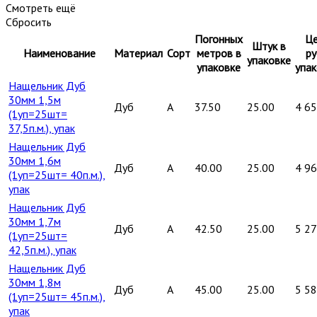
Смотреть ещё
Сбросить
Погонных
Це
Штук в
Наименование
Материал
Сорт
метров в
ру
упаковке
упаковке
упак
Нащельник Дуб
30мм 1,5м
Дуб
A
37.50
25.00
4 6
(1уп=25шт=
37,5п.м.), упак
Нащельник Дуб
30мм 1,6м
Дуб
A
40.00
25.00
4 9
(1уп=25шт= 40п.м.),
упак
Нащельник Дуб
30мм 1,7м
Дуб
A
42.50
25.00
5 2
(1уп=25шт=
42,5п.м.), упак
Нащельник Дуб
30мм 1,8м
Дуб
A
45.00
25.00
5 5
(1уп=25шт= 45п.м.),
упак