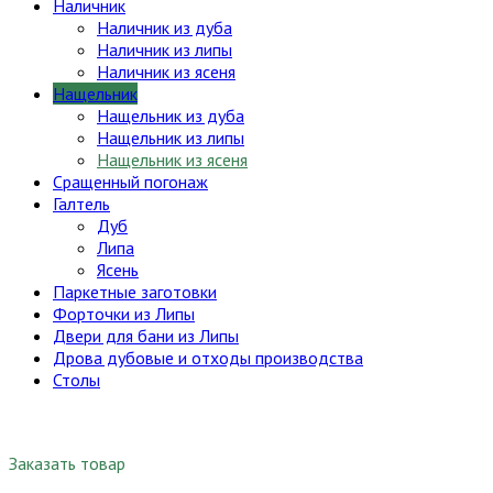
Наличник
Наличник из дуба
Наличник из липы
Наличник из ясеня
Нащельник
Нащельник из дуба
Нащельник из липы
Нащельник из ясеня
Сращенный погонаж
Галтель
Дуб
Липа
Ясень
Паркетные заготовки
Форточки из Липы
Двери для бани из Липы
Дрова дубовые и отходы производства
Столы
Заказать товар