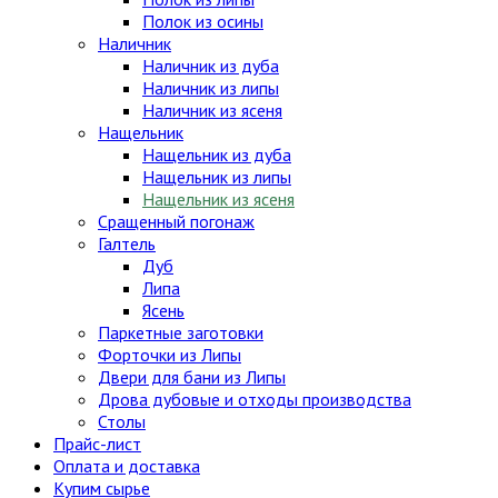
Полок из осины
Наличник
Наличник из дуба
Наличник из липы
Наличник из ясеня
Нащельник
Нащельник из дуба
Нащельник из липы
Нащельник из ясеня
Сращенный погонаж
Галтель
Дуб
Липа
Ясень
Паркетные заготовки
Форточки из Липы
Двери для бани из Липы
Дрова дубовые и отходы производства
Столы
Прайс-лист
Оплата и доставка
Купим сырье