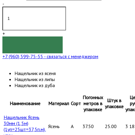
-
+
КУПИТЬ
+7 (960) 599-75-55
- связаться с менеджером
Нащельник из ясеня
Нащельник из липы
Нащельник из дуба
Погонных
Це
Штук в
Наименование
Материал
Сорт
метров в
ру
упаковке
упаковке
упак
Нащельник Ясень
30мм (1,5м)
Ясень
A
37.50
25.00
3 18
(1уп=25шт=37,5п.м),