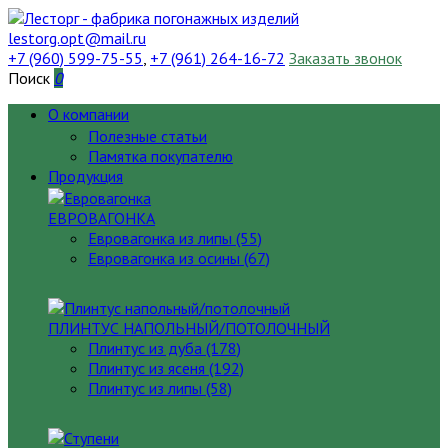
lestorg.opt@mail.ru
+7 (960) 599-75-55
,
+7 (961) 264-16-72
Заказать звонок
Поиск
0
О компании
Полезные статьи
Памятка покупателю
Продукция
ЕВРОВАГОНКА
Евровагонка из липы (55)
Евровагонка из осины (67)
ПЛИНТУС НАПОЛЬНЫЙ/ПОТОЛОЧНЫЙ
Плинтус из дуба (178)
Плинтус из ясеня (192)
Плинтус из липы (58)