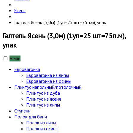
Ясень
Галтель Ясень (3,0м) (1уп=25 шт=75п.м), упак
Галтель Ясень (3,0м) (1уп=25 шт=75п.м),
упак
меню
Евровагонка
Евровагонка из липы
Евровагонка из осины
Плинтус напольный/потолочный
Плинтус из дуба
Плинтус из ясеня
Плинтус из липы
Ступени
Полок для бани
Полок из липы
Полок из осины