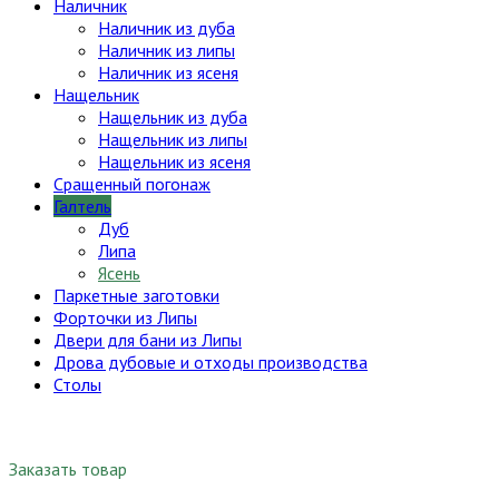
Наличник
Наличник из дуба
Наличник из липы
Наличник из ясеня
Нащельник
Нащельник из дуба
Нащельник из липы
Нащельник из ясеня
Сращенный погонаж
Галтель
Дуб
Липа
Ясень
Паркетные заготовки
Форточки из Липы
Двери для бани из Липы
Дрова дубовые и отходы производства
Столы
Заказать товар