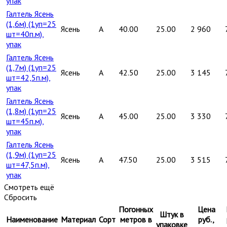
упак
Галтель Ясень
(1,6м) (1уп=25
Ясень
A
40.00
25.00
2 960
шт=40п.м),
упак
Галтель Ясень
(1,7м) (1уп=25
Ясень
A
42.50
25.00
3 145
шт=42,5п.м),
упак
Галтель Ясень
(1,8м) (1уп=25
Ясень
A
45.00
25.00
3 330
шт=45п.м),
упак
Галтель Ясень
(1,9м) (1уп=25
Ясень
A
47.50
25.00
3 515
шт=47,5п.м),
упак
Смотреть ещё
Сбросить
Погонных
Цена
Штук в
Наименование
Материал
Сорт
метров в
руб.,
упаковке