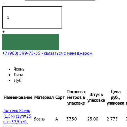
-
+
КУПИТЬ
+7 (960) 599-75-55
- связаться с менеджером
Ясень
Липа
Дуб
Погонных
Цена
Штук в
Наименование
Материал
Сорт
метров в
руб.,
упаковке
упаковке
упаковка
Галтель Ясень
(1,5м) (1уп=25
Ясень
A
37.50
25.00
2 775
шт=37,5п.м),