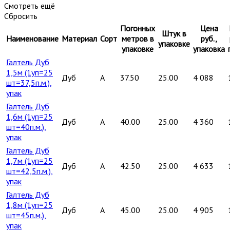
Смотреть ещё
Сбросить
Погонных
Цена
Штук в
Наименование
Материал
Сорт
метров в
руб.,
упаковке
упаковке
упаковка
Галтель Дуб
1,5м (1уп=25
Дуб
A
37.50
25.00
4 088
шт=37,5п.м.),
упак
Галтель Дуб
1,6м (1уп=25
Дуб
A
40.00
25.00
4 360
шт=40п.м.),
упак
Галтель Дуб
1,7м (1уп=25
Дуб
A
42.50
25.00
4 633
шт=42,5п.м.),
упак
Галтель Дуб
1,8м (1уп=25
Дуб
A
45.00
25.00
4 905
шт=45п.м.),
упак