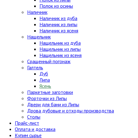
Полок из осины
Наличник
Наличник из дуба
Наличник из липы
Наличник из ясеня
Нащельник
Нащельник из дуба
Нащельник из липы
Нащельник из ясеня
Сращенный погонаж
Галтель
Дуб
Липа
Ясень
Паркетные заготовки
Форточки из Липы
Двери для бани из Липы
Дрова дубовые и отходы производства
Столы
Прайс-лист
Оплата и доставка
Купим сырье