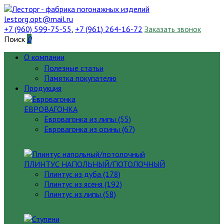
lestorg.opt@mail.ru
+7 (960) 599-75-55
,
+7 (961) 264-16-72
Заказать звонок
Поиск
0
О компании
Полезные статьи
Памятка покупателю
Продукция
ЕВРОВАГОНКА
Евровагонка из липы (55)
Евровагонка из осины (67)
ПЛИНТУС НАПОЛЬНЫЙ/ПОТОЛОЧНЫЙ
Плинтус из дуба (178)
Плинтус из ясеня (192)
Плинтус из липы (58)