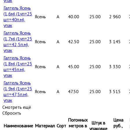
упак
Галтель Ясень
(1,6м) (1уп=25
Ясень
A
40.00
25.00
2 960
шт=40п.м),
упак
Галтель Ясень
(1,7м) (1уп=25
Ясень
A
42.50
25.00
3 145
шт=42,5п.м),
упак
Галтель Ясень
(1,8м) (1уп=25
Ясень
A
45.00
25.00
3 330
шт=45п.м),
упак
Галтель Ясень
(1,9м) (1уп=25
Ясень
A
47.50
25.00
3 515
шт=47,5п.м),
упак
Смотреть ещё
Сбросить
Погонных
Цена
Штук в
Наименование
Материал
Сорт
метров в
руб.,
упаковке