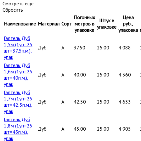
Смотреть ещё
Сбросить
Погонных
Цена
Штук в
Наименование
Материал
Сорт
метров в
руб.,
упаковке
упаковке
упаковка
Галтель Дуб
1,5м (1уп=25
Дуб
A
37.50
25.00
4 088
шт=37,5п.м.),
упак
Галтель Дуб
1,6м (1уп=25
Дуб
A
40.00
25.00
4 360
шт=40п.м.),
упак
Галтель Дуб
1,7м (1уп=25
Дуб
A
42.50
25.00
4 633
шт=42,5п.м.),
упак
Галтель Дуб
1,8м (1уп=25
Дуб
A
45.00
25.00
4 905
шт=45п.м.),
упак