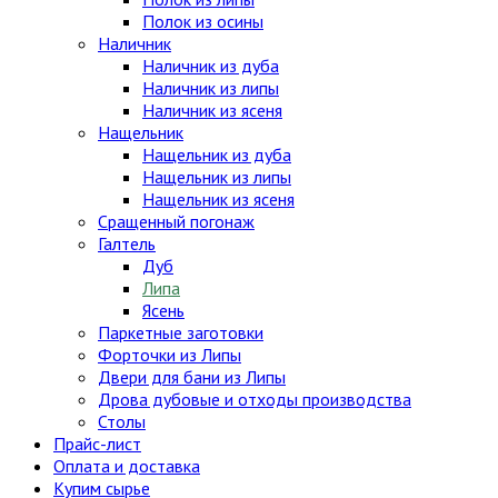
Полок из осины
Наличник
Наличник из дуба
Наличник из липы
Наличник из ясеня
Нащельник
Нащельник из дуба
Нащельник из липы
Нащельник из ясеня
Сращенный погонаж
Галтель
Дуб
Липа
Ясень
Паркетные заготовки
Форточки из Липы
Двери для бани из Липы
Дрова дубовые и отходы производства
Столы
Прайс-лист
Оплата и доставка
Купим сырье