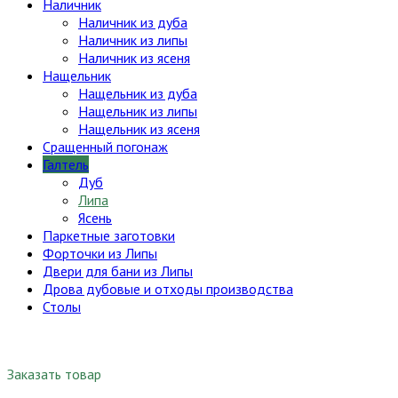
Наличник
Наличник из дуба
Наличник из липы
Наличник из ясеня
Нащельник
Нащельник из дуба
Нащельник из липы
Нащельник из ясеня
Сращенный погонаж
Галтель
Дуб
Липа
Ясень
Паркетные заготовки
Форточки из Липы
Двери для бани из Липы
Дрова дубовые и отходы производства
Столы
Заказать товар