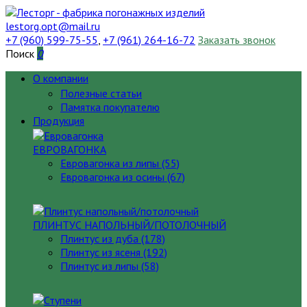
lestorg.opt@mail.ru
+7 (960) 599-75-55
,
+7 (961) 264-16-72
Заказать звонок
Поиск
0
О компании
Полезные статьи
Памятка покупателю
Продукция
ЕВРОВАГОНКА
Евровагонка из липы (55)
Евровагонка из осины (67)
ПЛИНТУС НАПОЛЬНЫЙ/ПОТОЛОЧНЫЙ
Плинтус из дуба (178)
Плинтус из ясеня (192)
Плинтус из липы (58)