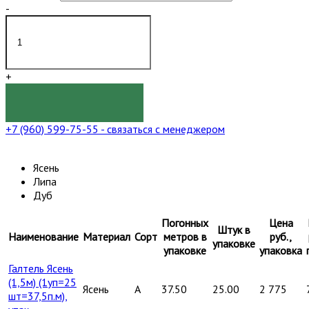
-
+
КУПИТЬ
+7 (960) 599-75-55
- связаться с менеджером
Ясень
Липа
Дуб
Погонных
Цена
Штук в
Наименование
Материал
Сорт
метров в
руб.,
упаковке
упаковке
упаковка
Галтель Ясень
(1,5м) (1уп=25
Ясень
A
37.50
25.00
2 775
шт=37,5п.м),