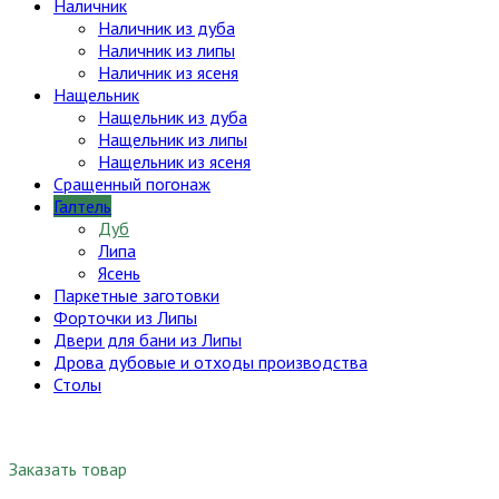
Наличник
Наличник из дуба
Наличник из липы
Наличник из ясеня
Нащельник
Нащельник из дуба
Нащельник из липы
Нащельник из ясеня
Сращенный погонаж
Галтель
Дуб
Липа
Ясень
Паркетные заготовки
Форточки из Липы
Двери для бани из Липы
Дрова дубовые и отходы производства
Столы
Заказать товар