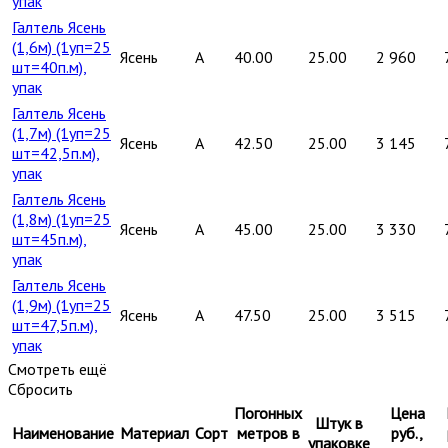
упак
Галтель Ясень
(1,6м) (1уп=25
Ясень
A
40.00
25.00
2 960
шт=40п.м),
упак
Галтель Ясень
(1,7м) (1уп=25
Ясень
A
42.50
25.00
3 145
шт=42,5п.м),
упак
Галтель Ясень
(1,8м) (1уп=25
Ясень
A
45.00
25.00
3 330
шт=45п.м),
упак
Галтель Ясень
(1,9м) (1уп=25
Ясень
A
47.50
25.00
3 515
шт=47,5п.м),
упак
Смотреть ещё
Сбросить
Погонных
Цена
Штук в
Наименование
Материал
Сорт
метров в
руб.,
упаковке