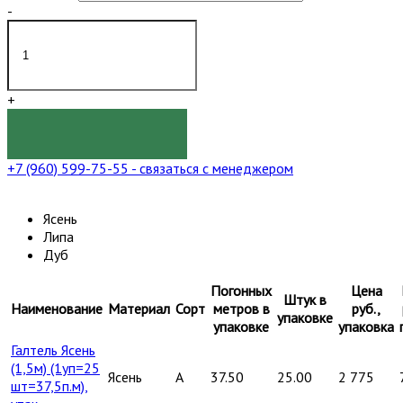
-
+
КУПИТЬ
+7 (960) 599-75-55
- связаться с менеджером
Ясень
Липа
Дуб
Погонных
Цена
Штук в
Наименование
Материал
Сорт
метров в
руб.,
упаковке
упаковке
упаковка
Галтель Ясень
(1,5м) (1уп=25
Ясень
A
37.50
25.00
2 775
шт=37,5п.м),