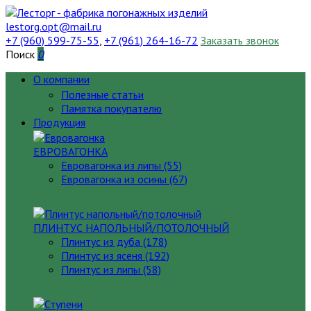
lestorg.opt@mail.ru
+7 (960) 599-75-55
,
+7 (961) 264-16-72
Заказать звонок
Поиск
0
О компании
Полезные статьи
Памятка покупателю
Продукция
ЕВРОВАГОНКА
Евровагонка из липы (55)
Евровагонка из осины (67)
ПЛИНТУС НАПОЛЬНЫЙ/ПОТОЛОЧНЫЙ
Плинтус из дуба (178)
Плинтус из ясеня (192)
Плинтус из липы (58)