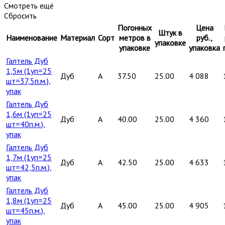
Смотреть ещё
Сбросить
Погонных
Цена
Штук в
Наименование
Материал
Сорт
метров в
руб.,
упаковке
упаковке
упаковка
Галтель Дуб
1,5м (1уп=25
Дуб
A
37.50
25.00
4 088
шт=37,5п.м.),
упак
Галтель Дуб
1,6м (1уп=25
Дуб
A
40.00
25.00
4 360
шт=40п.м.),
упак
Галтель Дуб
1,7м (1уп=25
Дуб
A
42.50
25.00
4 633
шт=42,5п.м.),
упак
Галтель Дуб
1,8м (1уп=25
Дуб
A
45.00
25.00
4 905
шт=45п.м.),
упак