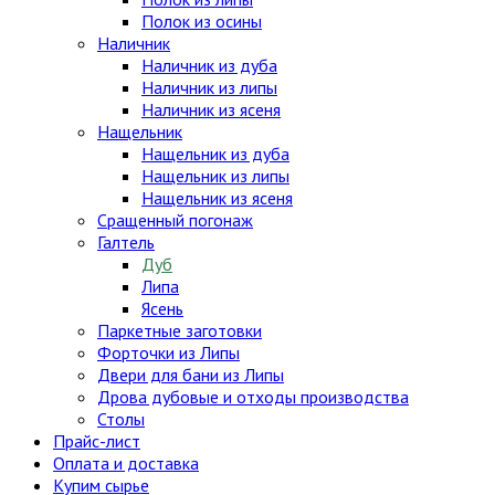
Полок из осины
Наличник
Наличник из дуба
Наличник из липы
Наличник из ясеня
Нащельник
Нащельник из дуба
Нащельник из липы
Нащельник из ясеня
Сращенный погонаж
Галтель
Дуб
Липа
Ясень
Паркетные заготовки
Форточки из Липы
Двери для бани из Липы
Дрова дубовые и отходы производства
Столы
Прайс-лист
Оплата и доставка
Купим сырье