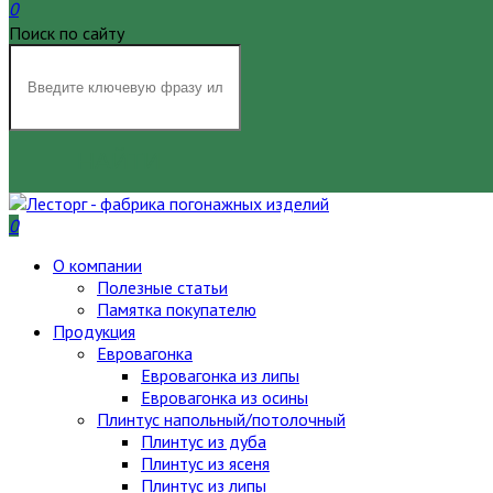
0
Поиск по сайту
НАЙТИ
0
О компании
Полезные статьи
Памятка покупателю
Продукция
Евровагонка
Евровагонка из липы
Евровагонка из осины
Плинтус напольный/потолочный
Плинтус из дуба
Плинтус из ясеня
Плинтус из липы