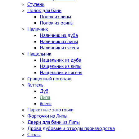
Ступени
Полок для бани
Полок из липы
Полок из осины
Наличник
Наличник из дуба
Наличник из липы
Наличник из ясеня
Нащельник
Нащельник из дуба
Нащельник из липы
Нащельник из ясеня
Сращенный погонаж
Галтель
Дуб
Липа
Ясень
Паркетные заготовки
Форточки из Липы
Двери для бани из Липы
Дрова дубовые и отходы производства
Столы