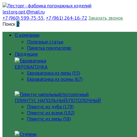
lestorg.opt@mail.ru
+7 (960) 599-75-55
,
+7 (961) 264-16-72
Заказать звонок
Поиск
0
О компании
Полезные статьи
Памятка покупателю
Продукция
ЕВРОВАГОНКА
Евровагонка из липы (55)
Евровагонка из осины (67)
ПЛИНТУС НАПОЛЬНЫЙ/ПОТОЛОЧНЫЙ
Плинтус из дуба (178)
Плинтус из ясеня (192)
Плинтус из липы (58)