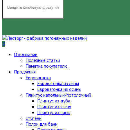
НАЙТИ
0
О компании
Полезные статьи
Памятка покупателю
Продукция
Евровагонка
Евровагонка из липы
Евровагонка из осины
Плинтус напольный/потолочный
Плинтус из дуба
Плинтус из ясеня
Плинтус из липы
Ступени
Полок для бани
Полок из липы