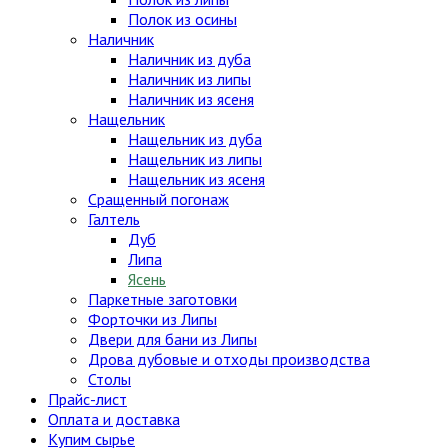
Полок из осины
Наличник
Наличник из дуба
Наличник из липы
Наличник из ясеня
Нащельник
Нащельник из дуба
Нащельник из липы
Нащельник из ясеня
Сращенный погонаж
Галтель
Дуб
Липа
Ясень
Паркетные заготовки
Форточки из Липы
Двери для бани из Липы
Дрова дубовые и отходы производства
Столы
Прайс-лист
Оплата и доставка
Купим сырье