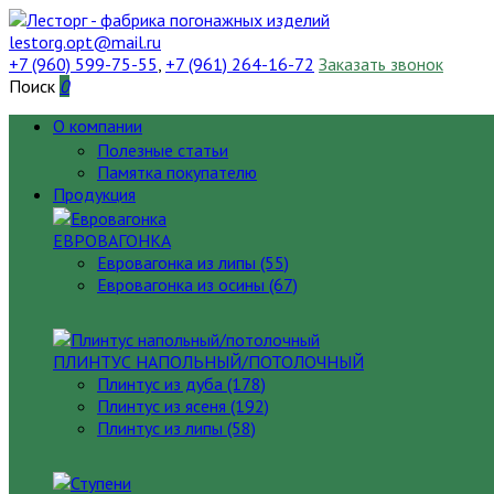
lestorg.opt@mail.ru
+7 (960) 599-75-55
,
+7 (961) 264-16-72
Заказать звонок
Поиск
0
О компании
Полезные статьи
Памятка покупателю
Продукция
ЕВРОВАГОНКА
Евровагонка из липы (55)
Евровагонка из осины (67)
ПЛИНТУС НАПОЛЬНЫЙ/ПОТОЛОЧНЫЙ
Плинтус из дуба (178)
Плинтус из ясеня (192)
Плинтус из липы (58)