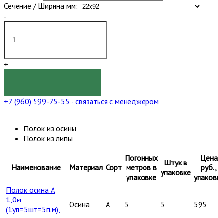
Сечение / Ширина мм:
-
+
КУПИТЬ
+7 (960) 599-75-55
- связаться с менеджером
Полок из осины
Полок из липы
Погонных
Цена
Штук в
Наименование
Материал
Сорт
метров в
руб.,
упаковке
упаковке
упаков
Полок осина А
1,0м
Осина
A
5
5
595
(1уп=5шт=5п.м),