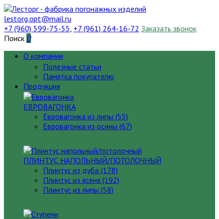
lestorg.opt@mail.ru
+7 (960) 599-75-55
,
+7 (961) 264-16-72
Заказать звонок
Поиск
0
О компании
Полезные статьи
Памятка покупателю
Продукция
ЕВРОВАГОНКА
Евровагонка из липы (55)
Евровагонка из осины (67)
ПЛИНТУС НАПОЛЬНЫЙ/ПОТОЛОЧНЫЙ
Плинтус из дуба (178)
Плинтус из ясеня (192)
Плинтус из липы (58)