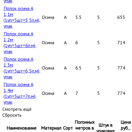
упак
Полок осина А
1,1м
Осина
A
5.5
5
655
(1уп=5шт=5,5п.м),
упак
Полок осина А
1,2м
Осина
A
6
5
714
(1уп=5шт=6п.м),
упак
Полок осина А
1,3м
Осина
A
6.5
5
774
(1уп=5шт=6,5п.м),
упак
Полок осина А
1,4м
Осина
A
7
5
774
(1уп=5шт=7п.м),
упак
Смотреть ещё
Сбросить
Погонных
Цена
Штук в
Наименование
Материал
Сорт
метров в
руб.,
упаковке