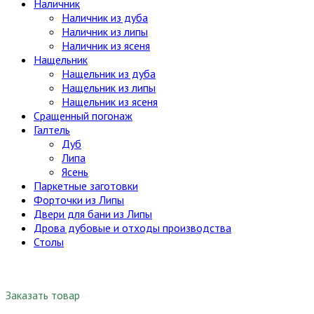
Наличник
Наличник из дуба
Наличник из липы
Наличник из ясеня
Нащельник
Нащельник из дуба
Нащельник из липы
Нащельник из ясеня
Сращенный погонаж
Галтель
Дуб
Липа
Ясень
Паркетные заготовки
Форточки из Липы
Двери для бани из Липы
Дрова дубовые и отходы производства
Столы
Заказать товар