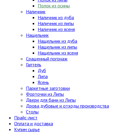
Полок из осины
Наличник
Наличник из дуба
Наличник из липы
Наличник из ясеня
Нащельник
Нащельник из дуба
Нащельник из липы
Нащельник из ясеня
Сращенный погонаж
Галтель
Дуб
Липа
Ясень
Паркетные заготовки
Форточки из Липы
Двери для бани из Липы
Дрова дубовые и отходы производства
Столы
Прайс-лист
Оплата и доставка
Купим сырье