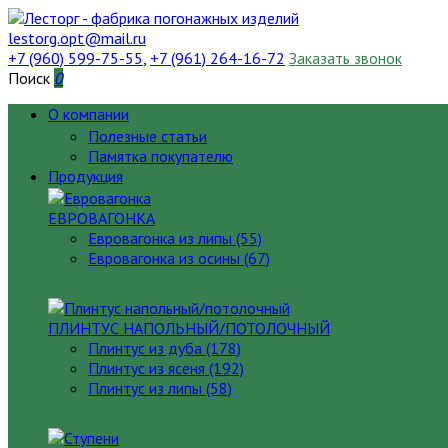
lestorg.opt@mail.ru
+7 (960) 599-75-55
,
+7 (961) 264-16-72
Заказать звонок
Поиск
0
О компании
Полезные статьи
Памятка покупателю
Продукция
ЕВРОВАГОНКА
Евровагонка из липы (55)
Евровагонка из осины (67)
ПЛИНТУС НАПОЛЬНЫЙ/ПОТОЛОЧНЫЙ
Плинтус из дуба (178)
Плинтус из ясеня (192)
Плинтус из липы (58)