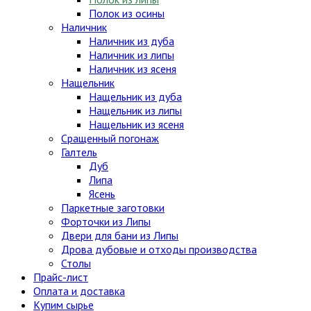
Полок из осины
Наличник
Наличник из дуба
Наличник из липы
Наличник из ясеня
Нащельник
Нащельник из дуба
Нащельник из липы
Нащельник из ясеня
Сращенный погонаж
Галтель
Дуб
Липа
Ясень
Паркетные заготовки
Форточки из Липы
Двери для бани из Липы
Дрова дубовые и отходы производства
Столы
Прайс-лист
Оплата и доставка
Купим сырье