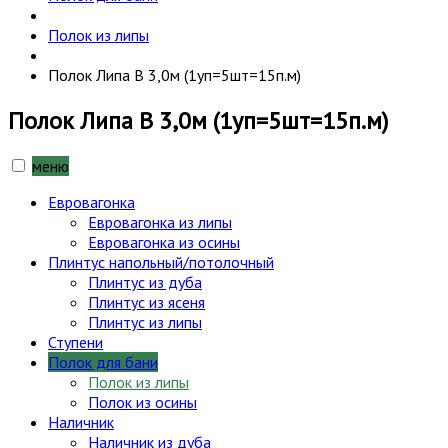
Полок из липы
Полок Липа В 3,0м (1уп=5шт=15п.м)
Полок Липа В 3,0м (1уп=5шт=15п.м)
меню
Евровагонка
Евровагонка из липы
Евровагонка из осины
Плинтус напольный/потолочный
Плинтус из дуба
Плинтус из ясеня
Плинтус из липы
Ступени
Полок для бани
Полок из липы
Полок из осины
Наличник
Наличник из дуба