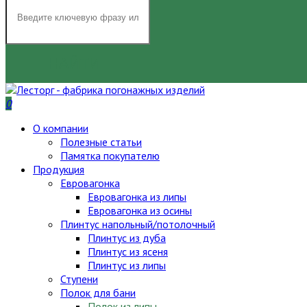
НАЙТИ
0
О компании
Полезные статьи
Памятка покупателю
Продукция
Евровагонка
Евровагонка из липы
Евровагонка из осины
Плинтус напольный/потолочный
Плинтус из дуба
Плинтус из ясеня
Плинтус из липы
Ступени
Полок для бани
Полок из липы