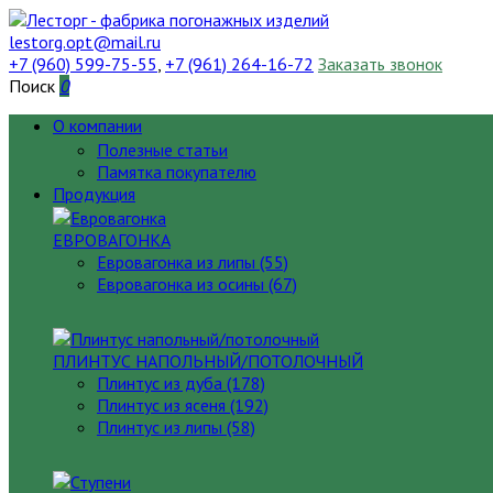
lestorg.opt@mail.ru
+7 (960) 599-75-55
,
+7 (961) 264-16-72
Заказать звонок
Поиск
0
О компании
Полезные статьи
Памятка покупателю
Продукция
ЕВРОВАГОНКА
Евровагонка из липы (55)
Евровагонка из осины (67)
ПЛИНТУС НАПОЛЬНЫЙ/ПОТОЛОЧНЫЙ
Плинтус из дуба (178)
Плинтус из ясеня (192)
Плинтус из липы (58)