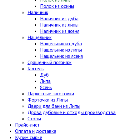
Полок из осины
Наличник
Наличник из дуба
Наличник из липы
Наличник из ясеня
Нащельник
Нащельник из дуба
Нащельник из липы
Нащельник из ясеня
Сращенный погонаж
Галтель
Дуб
Липа
Ясень
Паркетные заготовки
Форточки из Липы
Двери для бани из Липы
Дрова дубовые и отходы производства
Столы
Прайс-лист
Оплата и доставка
Купим сырье