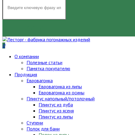
НАЙТИ
0
О компании
Полезные статьи
Памятка покупателю
Продукция
Евровагонка
Евровагонка из липы
Евровагонка из осины
Плинтус напольный/потолочный
Плинтус из дуба
Плинтус из ясеня
Плинтус из липы
Ступени
Полок для бани
Полок из липы