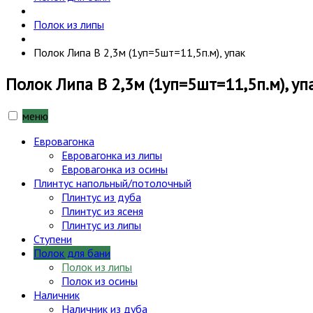
Полок из липы
Полок Липа В 2,3м (1уп=5шт=11,5п.м), упак
Полок Липа В 2,3м (1уп=5шт=11,5п.м), уп
меню
Евровагонка
Евровагонка из липы
Евровагонка из осины
Плинтус напольный/потолочный
Плинтус из дуба
Плинтус из ясеня
Плинтус из липы
Ступени
Полок для бани
Полок из липы
Полок из осины
Наличник
Наличник из дуба