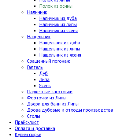
Полок из осины
Наличник
Наличник из дуба
Наличник из липы
Наличник из ясеня
Нащельник
Нащельник из дуба
Нащельник из липы
Нащельник из ясеня
Сращенный погонаж
Галтель
Дуб
Липа
Ясень
Паркетные заготовки
Форточки из Липы
Двери для бани из Липы
Дрова дубовые и отходы производства
Столы
Прайс-лист
Оплата и доставка
Купим сырье