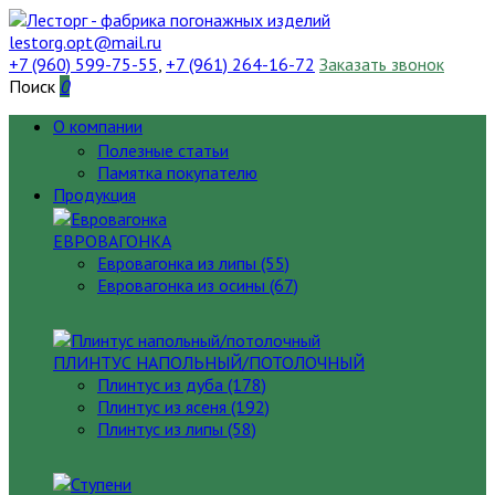
lestorg.opt@mail.ru
+7 (960) 599-75-55
,
+7 (961) 264-16-72
Заказать звонок
Поиск
0
О компании
Полезные статьи
Памятка покупателю
Продукция
ЕВРОВАГОНКА
Евровагонка из липы (55)
Евровагонка из осины (67)
ПЛИНТУС НАПОЛЬНЫЙ/ПОТОЛОЧНЫЙ
Плинтус из дуба (178)
Плинтус из ясеня (192)
Плинтус из липы (58)