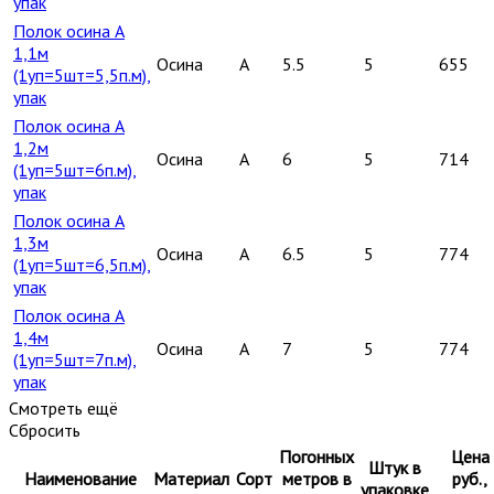
упак
Полок осина А
1,1м
Осина
A
5.5
5
655
(1уп=5шт=5,5п.м),
упак
Полок осина А
1,2м
Осина
A
6
5
714
(1уп=5шт=6п.м),
упак
Полок осина А
1,3м
Осина
A
6.5
5
774
(1уп=5шт=6,5п.м),
упак
Полок осина А
1,4м
Осина
A
7
5
774
(1уп=5шт=7п.м),
упак
Смотреть ещё
Сбросить
Погонных
Цена
Штук в
Наименование
Материал
Сорт
метров в
руб.,
упаковке