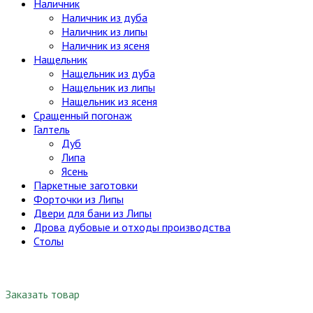
Наличник
Наличник из дуба
Наличник из липы
Наличник из ясеня
Нащельник
Нащельник из дуба
Нащельник из липы
Нащельник из ясеня
Сращенный погонаж
Галтель
Дуб
Липа
Ясень
Паркетные заготовки
Форточки из Липы
Двери для бани из Липы
Дрова дубовые и отходы производства
Столы
Заказать товар