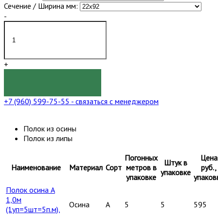
Сечение / Ширина мм:
-
+
КУПИТЬ
+7 (960) 599-75-55
- связаться с менеджером
Полок из осины
Полок из липы
Погонных
Цена
Штук в
Наименование
Материал
Сорт
метров в
руб.,
упаковке
упаковке
упаков
Полок осина А
1,0м
Осина
A
5
5
595
(1уп=5шт=5п.м),