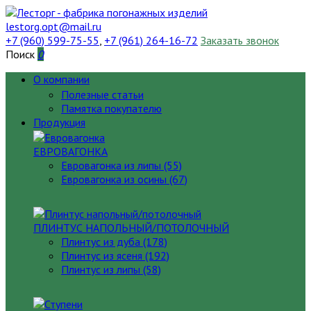
lestorg.opt@mail.ru
+7 (960) 599-75-55
,
+7 (961) 264-16-72
Заказать звонок
Поиск
0
О компании
Полезные статьи
Памятка покупателю
Продукция
ЕВРОВАГОНКА
Евровагонка из липы (55)
Евровагонка из осины (67)
ПЛИНТУС НАПОЛЬНЫЙ/ПОТОЛОЧНЫЙ
Плинтус из дуба (178)
Плинтус из ясеня (192)
Плинтус из липы (58)