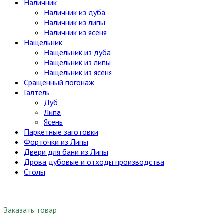
Наличник
Наличник из дуба
Наличник из липы
Наличник из ясеня
Нащельник
Нащельник из дуба
Нащельник из липы
Нащельник из ясеня
Сращенный погонаж
Галтель
Дуб
Липа
Ясень
Паркетные заготовки
Форточки из Липы
Двери для бани из Липы
Дрова дубовые и отходы производства
Столы
Заказать товар