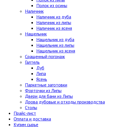
Полок из осины
Наличник
Наличник из дуба
Наличник из липы
Наличник из ясеня
Нащельник
Нащельник из дуба
Нащельник из липы
Нащельник из ясеня
Сращенный погонаж
Галтель
Дуб
Липа
Ясень
Паркетные заготовки
Форточки из Липы
Двери для бани из Липы
Дрова дубовые и отходы производства
Столы
Прайс-лист
Оплата и доставка
Купим сырье