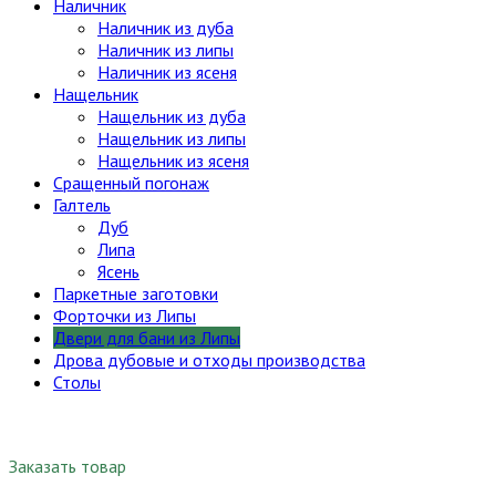
Наличник
Наличник из дуба
Наличник из липы
Наличник из ясеня
Нащельник
Нащельник из дуба
Нащельник из липы
Нащельник из ясеня
Сращенный погонаж
Галтель
Дуб
Липа
Ясень
Паркетные заготовки
Форточки из Липы
Двери для бани из Липы
Дрова дубовые и отходы производства
Столы
Заказать товар