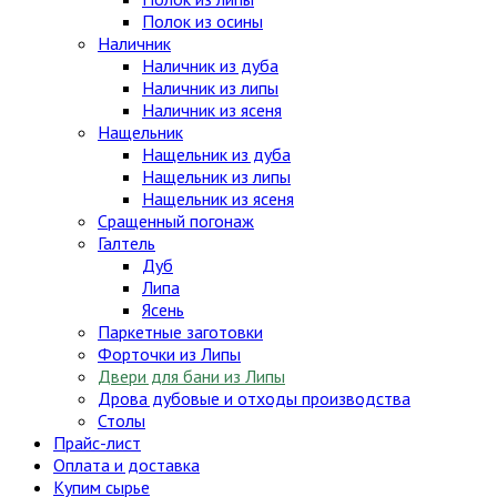
Полок из осины
Наличник
Наличник из дуба
Наличник из липы
Наличник из ясеня
Нащельник
Нащельник из дуба
Нащельник из липы
Нащельник из ясеня
Сращенный погонаж
Галтель
Дуб
Липа
Ясень
Паркетные заготовки
Форточки из Липы
Двери для бани из Липы
Дрова дубовые и отходы производства
Столы
Прайс-лист
Оплата и доставка
Купим сырье