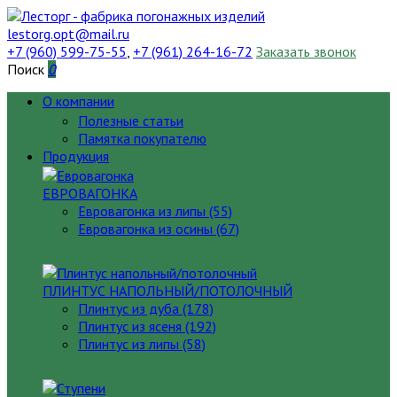
lestorg.opt@mail.ru
+7 (960) 599-75-55
,
+7 (961) 264-16-72
Заказать звонок
Поиск
0
О компании
Полезные статьи
Памятка покупателю
Продукция
ЕВРОВАГОНКА
Евровагонка из липы (55)
Евровагонка из осины (67)
ПЛИНТУС НАПОЛЬНЫЙ/ПОТОЛОЧНЫЙ
Плинтус из дуба (178)
Плинтус из ясеня (192)
Плинтус из липы (58)