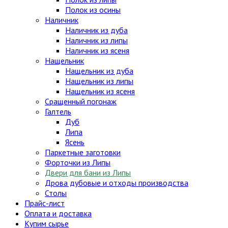
Полок из осины
Наличник
Наличник из дуба
Наличник из липы
Наличник из ясеня
Нащельник
Нащельник из дуба
Нащельник из липы
Нащельник из ясеня
Сращенный погонаж
Галтель
Дуб
Липа
Ясень
Паркетные заготовки
Форточки из Липы
Двери для бани из Липы
Дрова дубовые и отходы производства
Столы
Прайс-лист
Оплата и доставка
Купим сырье