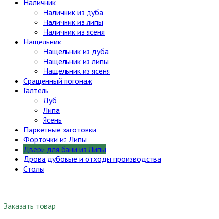
Наличник
Наличник из дуба
Наличник из липы
Наличник из ясеня
Нащельник
Нащельник из дуба
Нащельник из липы
Нащельник из ясеня
Сращенный погонаж
Галтель
Дуб
Липа
Ясень
Паркетные заготовки
Форточки из Липы
Двери для бани из Липы
Дрова дубовые и отходы производства
Столы
Заказать товар