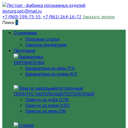
lestorg.opt@mail.ru
+7 (960) 599-75-55
,
+7 (961) 264-16-72
Заказать звонок
Поиск
0
О компании
Полезные статьи
Памятка покупателю
Продукция
ЕВРОВАГОНКА
Евровагонка из липы (55)
Евровагонка из осины (67)
ПЛИНТУС НАПОЛЬНЫЙ/ПОТОЛОЧНЫЙ
Плинтус из дуба (178)
Плинтус из ясеня (192)
Плинтус из липы (58)