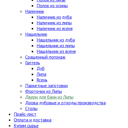
Полок из осины
Наличник
Наличник из дуба
Наличник из липы
Наличник из ясеня
Нащельник
Нащельник из дуба
Нащельник из липы
Нащельник из ясеня
Сращенный погонаж
Галтель
Дуб
Липа
Ясень
Паркетные заготовки
Форточки из Липы
Двери для бани из Липы
Дрова дубовые и отходы производства
Столы
Прайс-лист
Оплата и доставка
Купим сырье