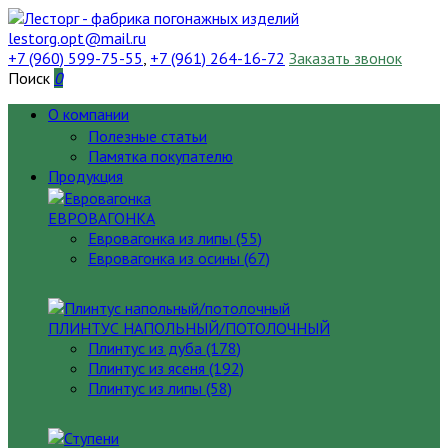
lestorg.opt@mail.ru
+7 (960) 599-75-55
,
+7 (961) 264-16-72
Заказать звонок
Поиск
0
О компании
Полезные статьи
Памятка покупателю
Продукция
ЕВРОВАГОНКА
Евровагонка из липы (55)
Евровагонка из осины (67)
ПЛИНТУС НАПОЛЬНЫЙ/ПОТОЛОЧНЫЙ
Плинтус из дуба (178)
Плинтус из ясеня (192)
Плинтус из липы (58)