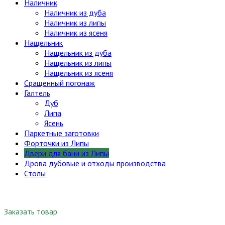
Наличник
Наличник из дуба
Наличник из липы
Наличник из ясеня
Нащельник
Нащельник из дуба
Нащельник из липы
Нащельник из ясеня
Сращенный погонаж
Галтель
Дуб
Липа
Ясень
Паркетные заготовки
Форточки из Липы
Двери для бани из Липы
Дрова дубовые и отходы производства
Столы
Заказать товар