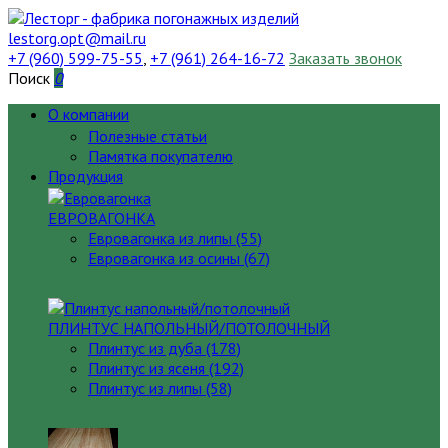
lestorg.opt@mail.ru
+7 (960) 599-75-55
,
+7 (961) 264-16-72
Заказать звонок
Поиск
0
О компании
Полезные статьи
Памятка покупателю
Продукция
ЕВРОВАГОНКА
Евровагонка из липы (55)
Евровагонка из осины (67)
ПЛИНТУС НАПОЛЬНЫЙ/ПОТОЛОЧНЫЙ
Плинтус из дуба (178)
Плинтус из ясеня (192)
Плинтус из липы (58)