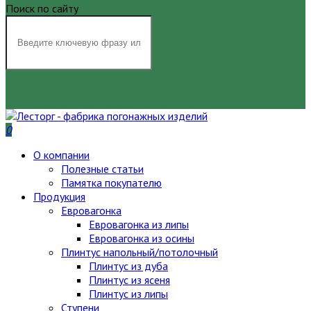
Поиск по сайту
НАЙТИ
0
О компании
Полезные статьи
Памятка покупателю
Продукция
Евровагонка
Евровагонка из липы
Евровагонка из осины
Плинтус напольный/потолочный
Плинтус из дуба
Плинтус из ясеня
Плинтус из липы
Ступени