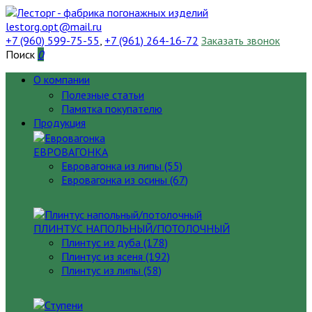
lestorg.opt@mail.ru
+7 (960) 599-75-55
,
+7 (961) 264-16-72
Заказать звонок
Поиск
0
О компании
Полезные статьи
Памятка покупателю
Продукция
ЕВРОВАГОНКА
Евровагонка из липы (55)
Евровагонка из осины (67)
ПЛИНТУС НАПОЛЬНЫЙ/ПОТОЛОЧНЫЙ
Плинтус из дуба (178)
Плинтус из ясеня (192)
Плинтус из липы (58)