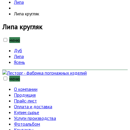
Липа
Липа кругляк
Липа кругляк
меню
Дуб
Липа
Ясень
меню
О компании
Продукция
Прайс-лист
Оплата и доставка
Купим сырье
Услуги производства
Фотоальбом
Контакты